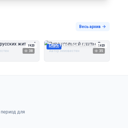
Весь архив
русских жителей
Пирс угольной шахты Дуэ
1923
1923
НОВОЕ
естен
38
Автор неизвестен
35
 период для