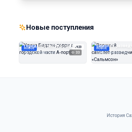
Новые поступления
Улица Бидзэн‑дорри в
Военный
городской части А‑порта
самолёт‑развед
1923
НОВОЕ
НОВОЕ
«Сальмсон»
Автор неизвестен
33
Автор неизвестен
История Са