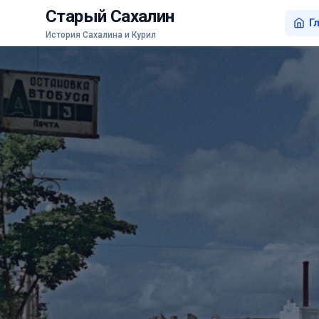
Старый Сахалин
Г
История Сахалина и Курил