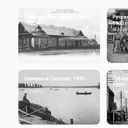
Сахалинская каторга: 1869 -
Русск
1906 гг
1905 
156
фото
43
фо
Северный Сахалин: 1925 -
Губер
1945 гг
1905 -
73
фото
820
ф