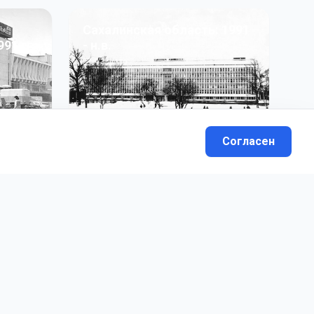
Сахалинская область: 1991
991 гг
- н.в.
13
фото
Согласен
вателей.