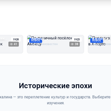
Пограничный посёлок
Прогулка 
чик
Амбецу
в А‑порте
1920
1923
НОВОЕ
НОВОЕ
41
Автор неизвестен
38
Автор неизв
Исторические эпохи
халина — это переплетение культур и государств. Выберите
изучения.