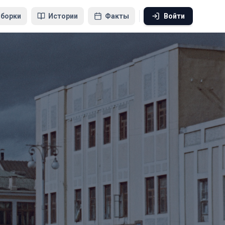
борки
Истории
Факты
Войти