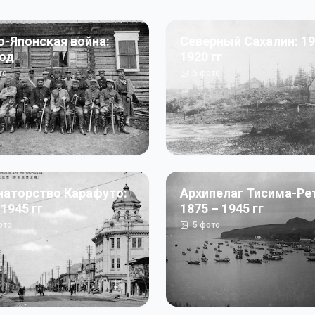
о-Японская война:
Северный Сахалин: 19
год
1920 гг
то
5
фото
наторство Карафуто:
Архипелаг Тисима-Ре
 1945 гг
1875 – 1945 гг
ото
5
фото