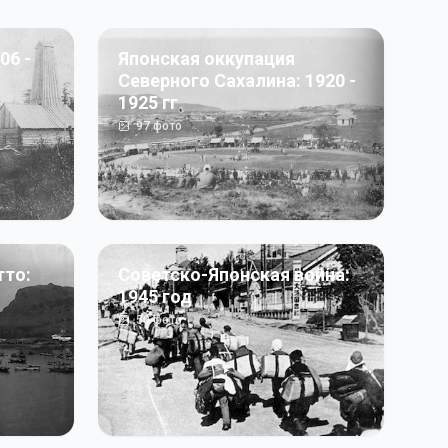
06 -
Японская оккупация
Северного Сахалина: 1920 -
1925 гг
97
фото
тто:
Советско-Японская война:
1945 год
50
фото