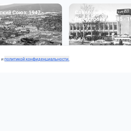
ский Союз: 1947 -
Советский Союз.
г
Перестройка: 1985 - 1
ото
187
фото
s и
политикой конфиденциальности.
.
Коллекции
 и тематические подборки от наших редакторов и пользо