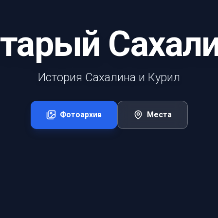
тарый Сахал
История Сахалина и Курил
Фотоархив
Места