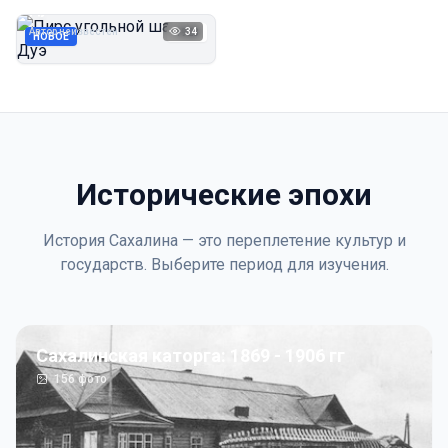
Дуэ
Автор неизвестен
34
1923
НОВОЕ
Исторические эпохи
История Сахалина — это переплетение культур и
государств. Выберите период для изучения.
Сахалинская каторга: 1869 - 1906 гг
156
фото