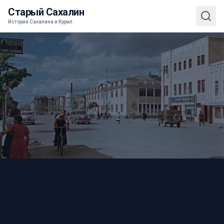
Старый Сахалин
История Сахалина и Курил