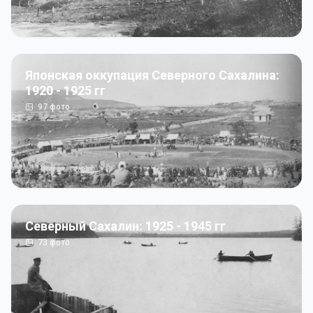
Японская оккупация Северного Сахалина:
1920 - 1925 гг
97
фото
Северный Сахалин: 1925 - 1945 гг
73
фото