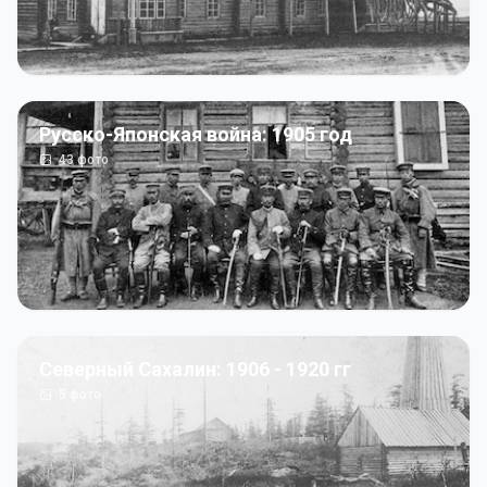
Русско-Японская война: 1905 год
43
фото
Северный Сахалин: 1906 - 1920 гг
5
фото