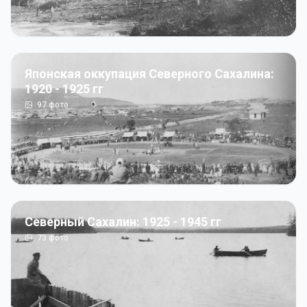
Японская оккупация Северного Сахалина:
1920 - 1925 гг
97
фото
Северный Сахалин: 1925 - 1945 гг
73
фото