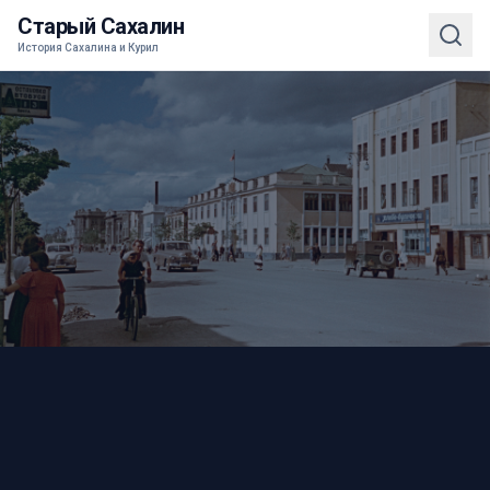
Старый Сахалин
История Сахалина и Курил