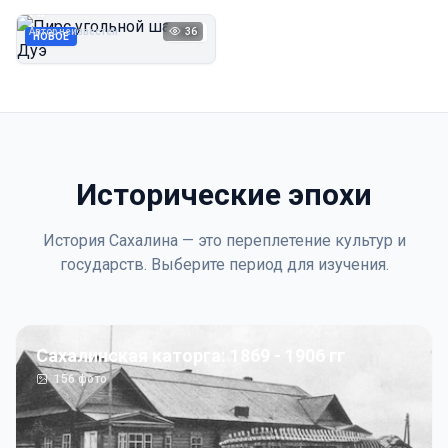
Дуэ
Автор неизвестен
36
1923
НОВОЕ
Исторические эпохи
История Сахалина — это переплетение культур и
государств. Выберите период для изучения.
Сахалинская каторга: 1869 - 1906 гг
156
фото