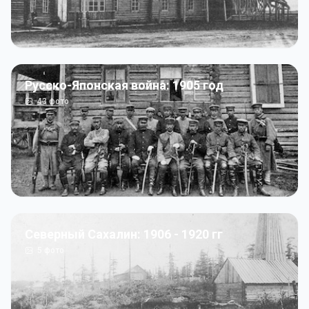
Русско-Японская война: 1905 год
43
фото
Северный Сахалин: 1906 - 1920 гг
5
фото