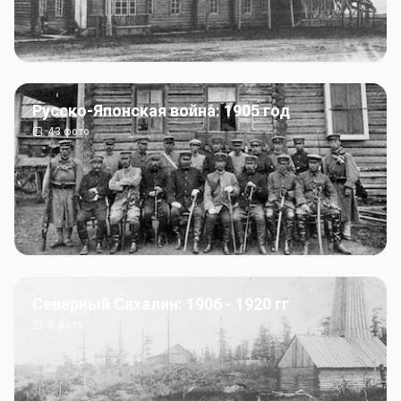
Русско-Японская война: 1905 год
43
фото
Северный Сахалин: 1906 - 1920 гг
5
фото