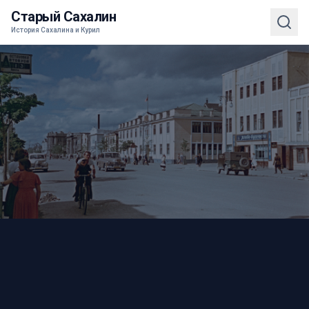
Старый Сахалин
История Сахалина и Курил