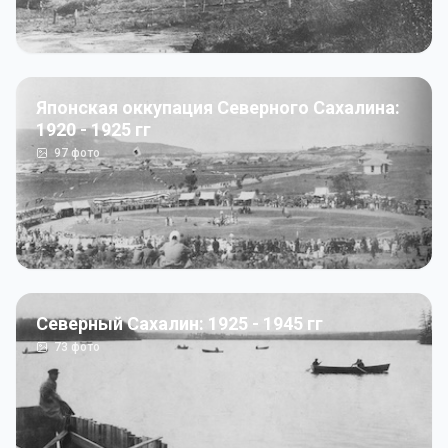
Японская оккупация Северного Сахалина:
1920 - 1925 гг
97
фото
Северный Сахалин: 1925 - 1945 гг
73
фото