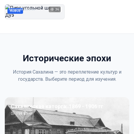
Дуэ
Автор неизвестен
36
1923
НОВОЕ
Исторические эпохи
История Сахалина — это переплетение культур и
государств. Выберите период для изучения.
Сахалинская каторга: 1869 - 1906 гг
156
фото