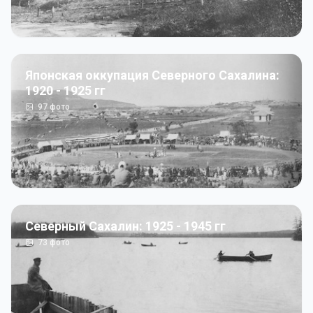
Японская оккупация Северного Сахалина:
1920 - 1925 гг
97
фото
Северный Сахалин: 1925 - 1945 гг
73
фото