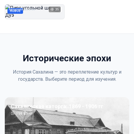
Дуэ
Автор неизвестен
35
1923
НОВОЕ
Исторические эпохи
История Сахалина — это переплетение культур и
государств. Выберите период для изучения.
Сахалинская каторга: 1869 - 1906 гг
156
фото