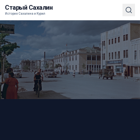
Старый Сахалин
История Сахалина и Курил