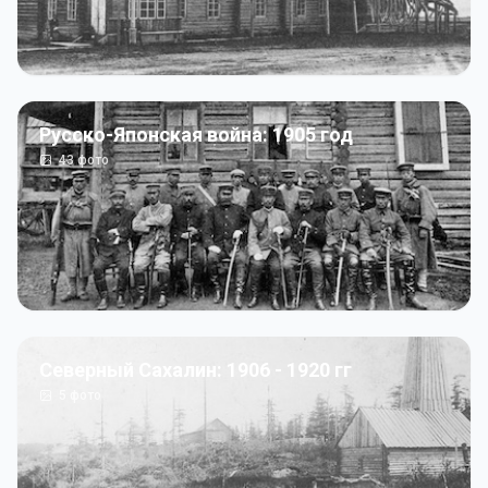
Русско-Японская война: 1905 год
43
фото
Северный Сахалин: 1906 - 1920 гг
5
фото