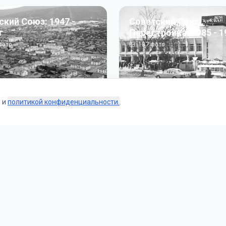
ский Союз: 1947 -
Советский Союз.
г
Перестройка: 1985 - 1
ото
187
фото
s и
политикой конфиденциальности.
.
Коллекции
 и тематические подборки от наших редакторов и пользо