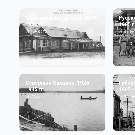
Сахалинская каторга: 1869 -
Русск
1906 гг
1905 
156
фото
43
фо
Северный Сахалин: 1925 -
Губер
1945 гг
1905 -
73
фото
820
ф