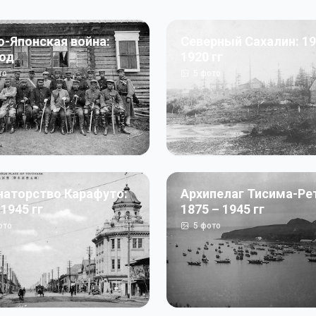
о-Японская война:
Северный Сахалин: 19
год
1920 гг
то
5
фото
наторство Карафуто:
Архипелаг Тисима-Ре
 1945 гг
1875 – 1945 гг
ото
5
фото