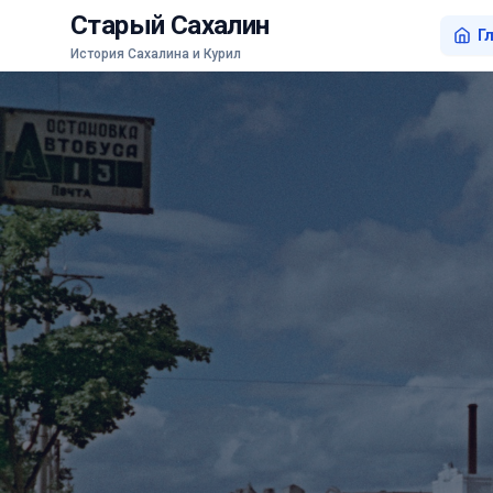
Старый Сахалин
Г
История Сахалина и Курил