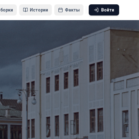
борки
Истории
Факты
Войти