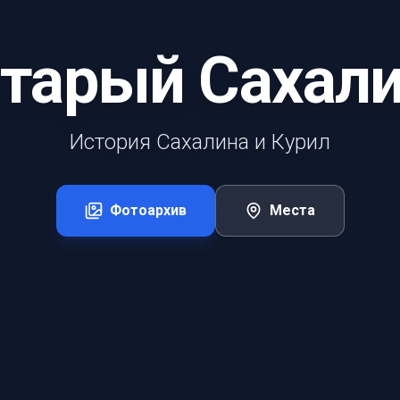
тарый Сахал
История Сахалина и Курил
Фотоархив
Места