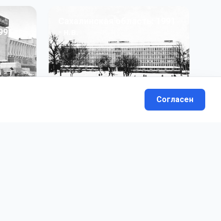
Сахалинская область: 1991
991 гг
- н.в.
13
фото
Согласен
вателей.