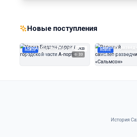
Новые поступления
Улица Бидзэн‑дорри в
Военный
городской части А‑порта
самолёт‑развед
1923
НОВОЕ
НОВОЕ
«Сальмсон»
Автор неизвестен
33
Автор неизвестен
История Са