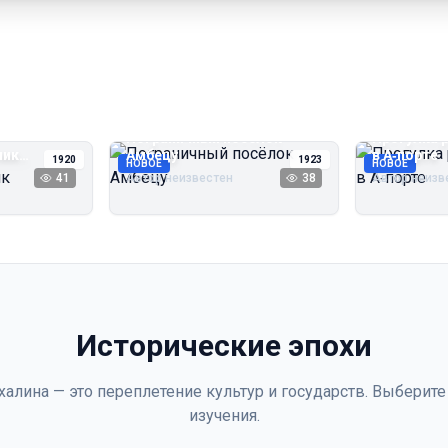
Пограничный посёлок
Прогулка 
чик
Амбецу
в А‑порте
1920
1923
НОВОЕ
НОВОЕ
41
Автор неизвестен
38
Автор неизв
Исторические эпохи
халина — это переплетение культур и государств. Выберите
изучения.