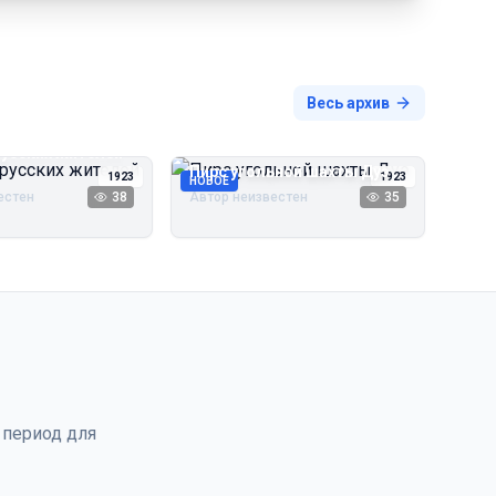
Весь архив
русских жителей
Пирс угольной шахты Дуэ
1923
1923
НОВОЕ
естен
38
Автор неизвестен
35
 период для