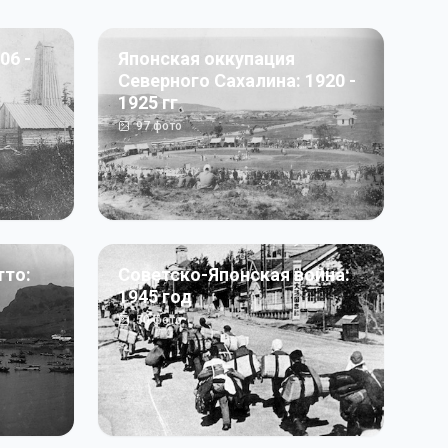
06 -
Японская оккупация
Северного Сахалина: 1920 -
1925 гг
97
фото
тто:
Советско-Японская война:
1945 год
50
фото