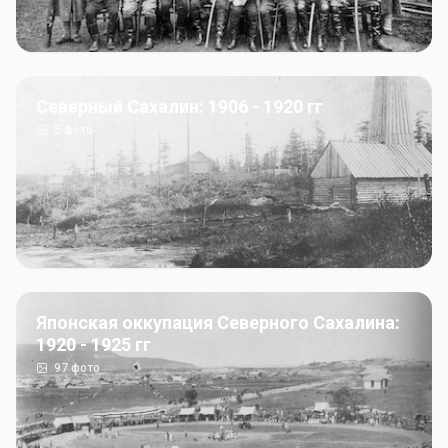
Северный Сахалин: 1906 - 1920 гг
5
фото
Японская оккупация Северного Сахалина:
1920 - 1925 гг
97
фото