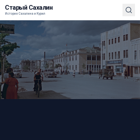
Старый Сахалин
История Сахалина и Курил