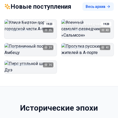
Новые поступления
Весь архив
Улица Бидзэн‑дорри в
Военный
городской части
самолёт‑разведчик
1923
1920
А‑порта
«Сальмсон»
Автор неизвестен
35
Автор неизвестен
43
Пограничный посёлок
Прогулка русских
Амбецу
жителей в А‑порте
Автор неизвестен
39
Автор неизвестен
40
1923
1923
Пирс угольной шахты
Дуэ
Автор неизвестен
36
1923
Исторические эпохи