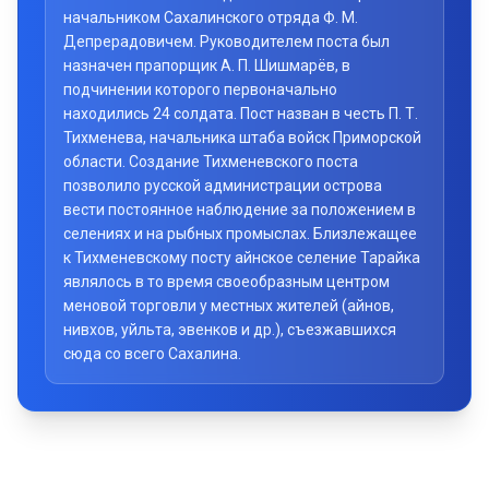
начальником Сахалинского отряда Ф. М.
Депрерадовичем. Руководителем поста был
назначен прапорщик А. П. Шишмарёв, в
подчинении которого первоначально
находились 24 солдата. Пост назван в честь П. Т.
Тихменева, начальника штаба войск Приморской
области. Создание Тихменевского поста
позволило русской администрации острова
вести постоянное наблюдение за положением в
селениях и на рыбных промыслах. Близлежащее
к Тихменевскому посту айнское селение Тарайка
являлось в то время своеобразным центром
меновой торговли у местных жителей (айнов,
нивхов, уйльта, эвенков и др.), съезжавшихся
сюда со всего Сахалина.