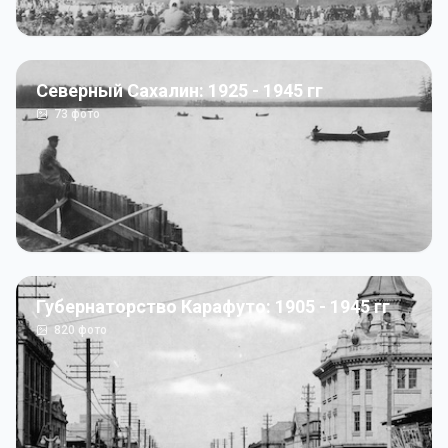
Северный Сахалин: 1925 - 1945 гг
73
фото
Губернаторство Карафуто: 1905 - 1945 гг
820
фото