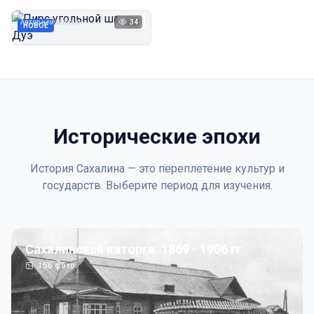
Дуэ
Автор неизвестен
34
1923
НОВОЕ
Исторические эпохи
История Сахалина — это переплетение культур и
государств. Выберите период для изучения.
Сахалинская каторга: 1869 - 1906 гг
156
фото