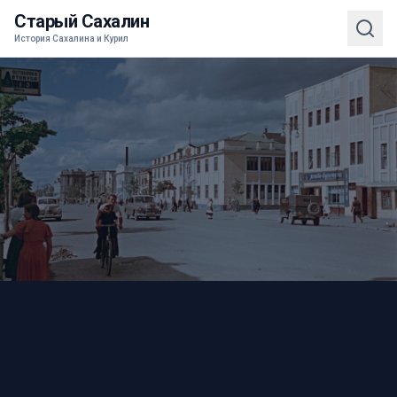
Старый Сахалин
История Сахалина и Курил