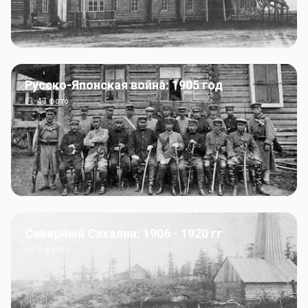
Русско-Японская война: 1905 год
43
фото
Северный Сахалин: 1906 - 1920 гг
5
фото