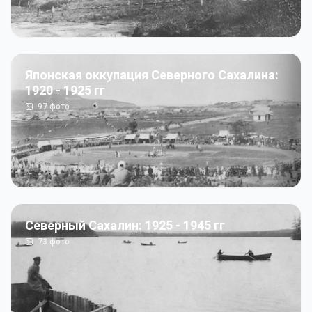
Японская оккупация Северного Сахалина:
1920 - 1925 гг
97
фото
Северный Сахалин: 1925 - 1945 гг
73
фото