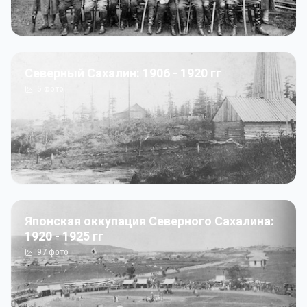
Северный Сахалин: 1906 - 1920 гг
5
фото
Японская оккупация Северного Сахалина:
1920 - 1925 гг
97
фото