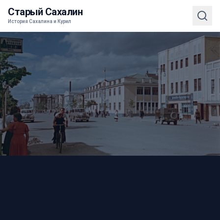
Старый Сахалин
История Сахалина и Курил