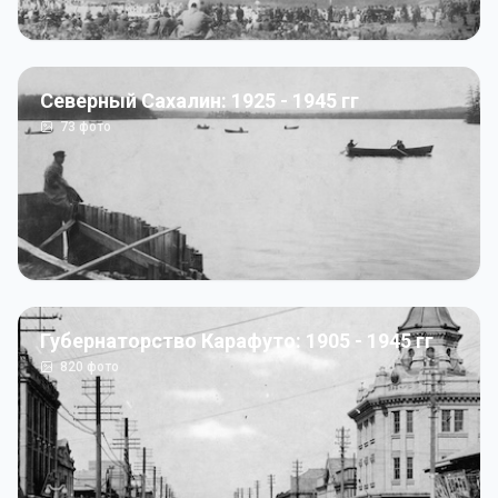
Северный Сахалин: 1925 - 1945 гг
73
фото
Губернаторство Карафуто: 1905 - 1945 гг
820
фото