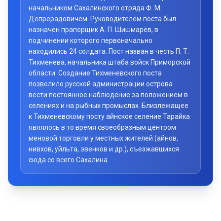
начальником Сахалинского отряда Ф. М.
Депрерадовичем. Руководителем поста был
назначен прапорщик А. П. Шишмарёв, в
подчинении которого первоначально
находились 24 солдата. Пост назван в честь П. Т.
Тихменева, начальника штаба войск Приморской
области. Создание Тихменевского поста
позволило русской администрации острова
вести постоянное наблюдение за положением в
селениях и на рыбных промыслах. Близлежащее
к Тихменевскому посту айнское селение Тарайка
являлось в то время своеобразным центром
меновой торговли у местных жителей (айнов,
нивхов, уйльта, эвенков и др.), съезжавшихся
сюда со всего Сахалина.