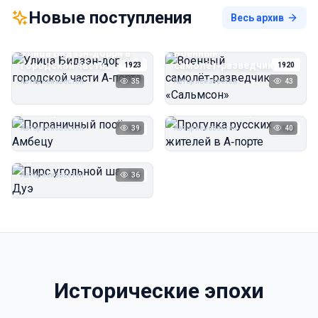
Новые поступления
Весь архив
Улица Бидзэн‑дорри в
Военный
городской части
самолёт‑разведчик
1923
1920
А‑порта
«Сальмсон»
Автор неизвестен
35
Автор неизвестен
43
Пограничный посёлок
Прогулка русских
Амбецу
жителей в А‑порте
Автор неизвестен
39
Автор неизвестен
40
1923
1923
Пирс угольной шахты
Дуэ
Автор неизвестен
36
1923
Исторические эпохи