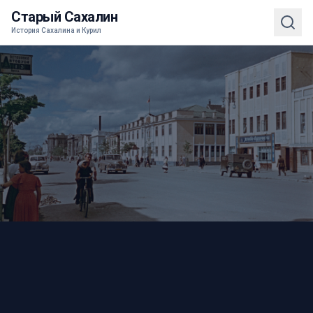
Старый Сахалин
История Сахалина и Курил