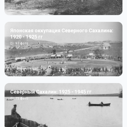
Японская оккупация Северного Сахалина:
1920 - 1925 гг
97
фото
Северный Сахалин: 1925 - 1945 гг
73
фото