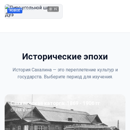
Дуэ
Автор неизвестен
35
1923
НОВОЕ
Исторические эпохи
История Сахалина — это переплетение культур и
государств. Выберите период для изучения.
Сахалинская каторга: 1869 - 1906 гг
156
фото