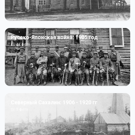
Русско-Японская война: 1905 год
43
фото
Северный Сахалин: 1906 - 1920 гг
5
фото