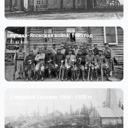
Русско-Японская война: 1905 год
43
фото
Северный Сахалин: 1906 - 1920 гг
5
фото