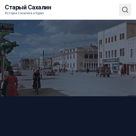
Старый Сахалин
История Сахалина и Курил