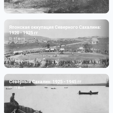
Японская оккупация Северного Сахалина:
1920 - 1925 гг
97
фото
Северный Сахалин: 1925 - 1945 гг
73
фото