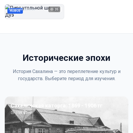
Дуэ
Автор неизвестен
35
1923
НОВОЕ
Исторические эпохи
История Сахалина — это переплетение культур и
государств. Выберите период для изучения.
Сахалинская каторга: 1869 - 1906 гг
156
фото