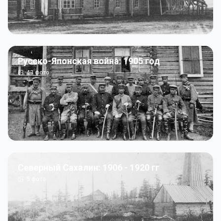
Русско-Японская война: 1905 год
43
фото
Северный Сахалин: 1906 - 1920 гг
5
фото