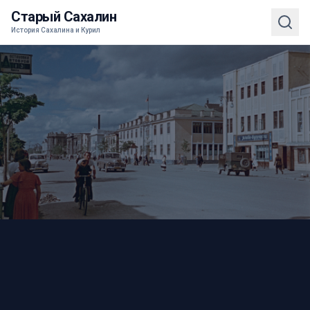
Старый Сахалин
История Сахалина и Курил