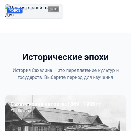
Дуэ
Автор неизвестен
35
1923
НОВОЕ
Исторические эпохи
История Сахалина — это переплетение культур и
государств. Выберите период для изучения.
Сахалинская каторга: 1869 - 1906 гг
156
фото