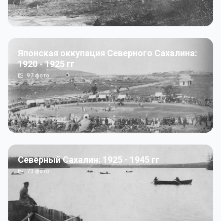
Японская оккупация Северного Сахалина:
1920 - 1925 гг
97
фото
Северный Сахалин: 1925 - 1945 гг
73
фото