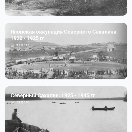
Японская оккупация Северного Сахалина:
1920 - 1925 гг
97
фото
Северный Сахалин: 1925 - 1945 гг
73
фото