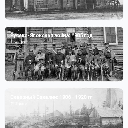
Русско-Японская война: 1905 год
43
фото
Северный Сахалин: 1906 - 1920 гг
5
фото