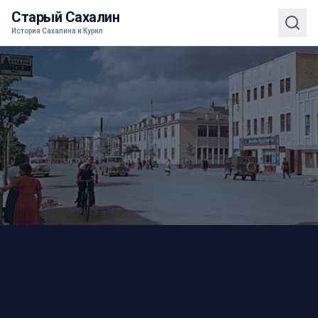
Старый Сахалин
История Сахалина и Курил