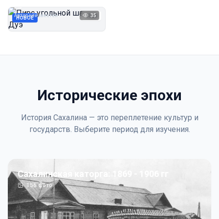
Дуэ
Автор неизвестен
35
1923
НОВОЕ
Исторические эпохи
История Сахалина — это переплетение культур и
государств. Выберите период для изучения.
Сахалинская каторга: 1869 - 1906 гг
156
фото