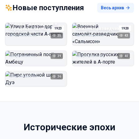
Новые поступления
Весь архив
Улица Бидзэн‑дорри в
Военный
городской части
самолёт‑разведчик
1923
1920
А‑порта
«Сальмсон»
Автор неизвестен
35
Автор неизвестен
43
Пограничный посёлок
Прогулка русских
Амбецу
жителей в А‑порте
Автор неизвестен
39
Автор неизвестен
40
1923
1923
Пирс угольной шахты
Дуэ
Автор неизвестен
36
1923
Исторические эпохи