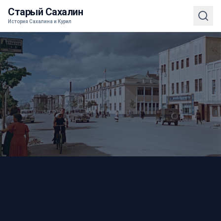
Старый Сахалин
История Сахалина и Курил