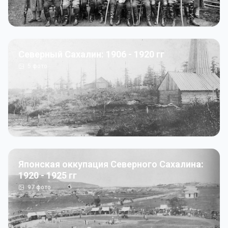
Северный Сахалин: 1906 - 1920 гг
5
фото
Японская оккупация Северного Сахалина:
1920 - 1925 гг
97
фото