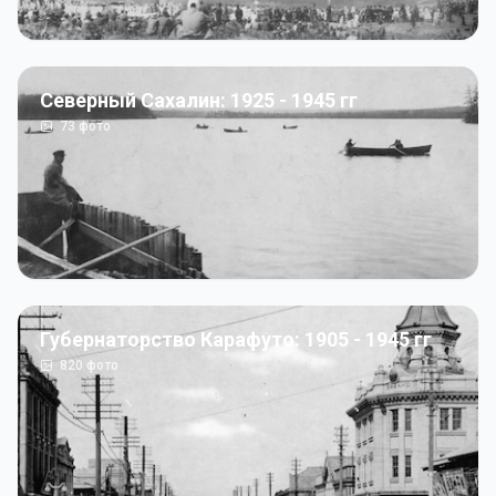
Северный Сахалин: 1925 - 1945 гг
73
фото
Губернаторство Карафуто: 1905 - 1945 гг
820
фото