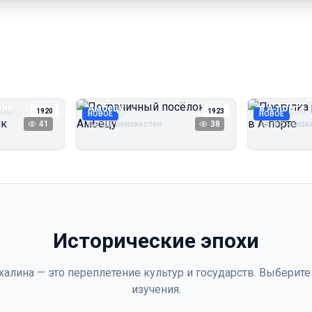
Пограничный посёлок
Прогулка 
чик
Амбецу
в А‑порте
1920
1923
НОВОЕ
НОВОЕ
41
Автор неизвестен
38
Автор неизв
Исторические эпохи
халина — это переплетение культур и государств. Выберите
изучения.