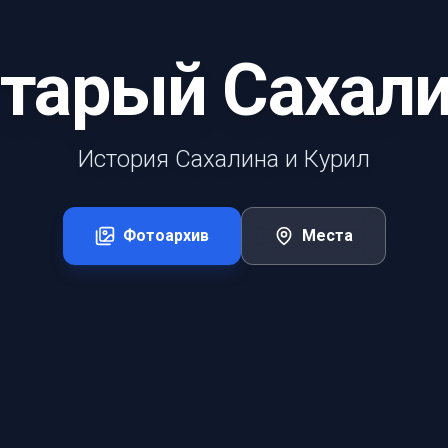
тарый Сахал
История Сахалина и Курил
Фотоархив
Места