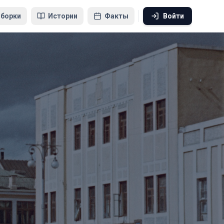
борки
Истории
Факты
Войти