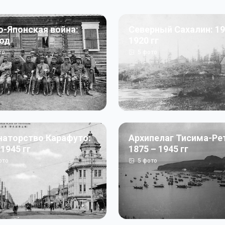
о-Японская война:
Северный Сахалин: 19
год
1920 гг
то
5
фото
наторство Карафуто:
Архипелаг Тисима-Ре
 1945 гг
1875 – 1945 гг
ото
5
фото