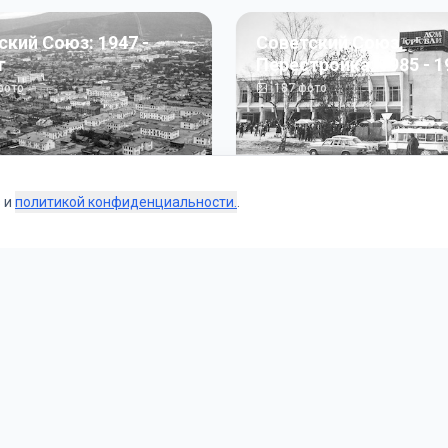
ский Союз: 1947 -
Советский Союз.
г
Перестройка: 1985 - 1
ото
187
фото
s и
политикой конфиденциальности.
.
Коллекции
 и тематические подборки от наших редакторов и пользо