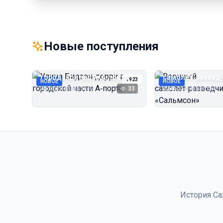
Новые поступления
Улица Бидзэн‑дорри в
Военный
городской части А‑порта
самолёт‑развед
1923
НОВОЕ
НОВОЕ
«Сальмсон»
Автор неизвестен
33
Автор неизвестен
История Са