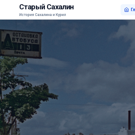
Старый Сахалин
Г
История Сахалина и Курил