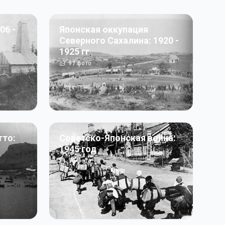
06 -
Японская оккупация
Северного Сахалина: 1920 -
1925 гг
97
фото
тто:
Советско-Японская война:
1945 год
50
фото