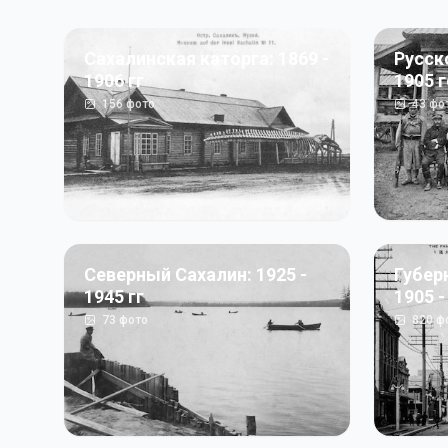
Сахалинская каторга: 1869 -
Русск
1906 гг
1905 
156
фото
43
фо
Северный Сахалин: 1925 -
Губер
1945 гг
1905 -
73
фото
820
ф