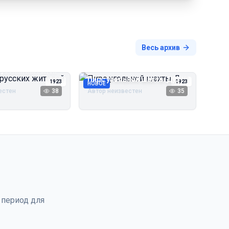
Весь архив
русских жителей
Пирс угольной шахты Дуэ
1923
1923
НОВОЕ
естен
38
Автор неизвестен
35
 период для