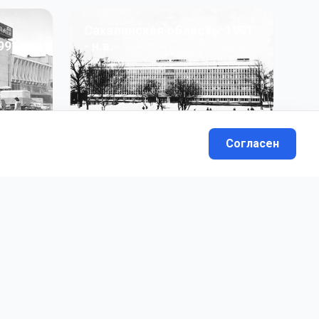
Сахалинская область: 1991
991 гг
- н.в.
13
фото
Согласен
вателей.