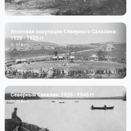
Японская оккупация Северного Сахалина:
1920 - 1925 гг
97
фото
Северный Сахалин: 1925 - 1945 гг
73
фото