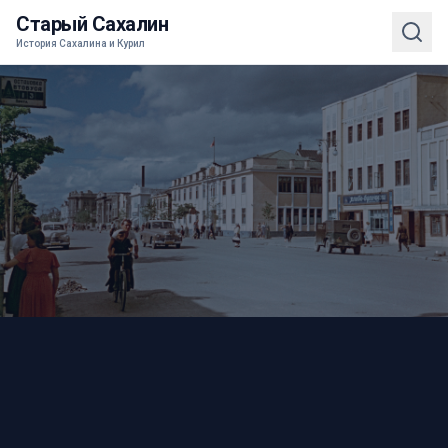
Старый Сахалин
История Сахалина и Курил