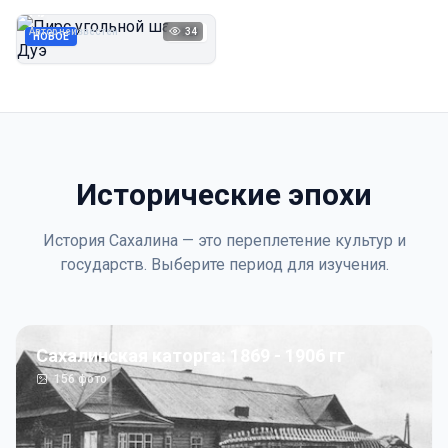
Дуэ
Автор неизвестен
34
1923
НОВОЕ
Исторические эпохи
История Сахалина — это переплетение культур и
государств. Выберите период для изучения.
Сахалинская каторга: 1869 - 1906 гг
156
фото