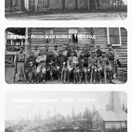
Русско-Японская война: 1905 год
43
фото
Северный Сахалин: 1906 - 1920 гг
5
фото