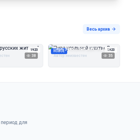
Весь архив
русских жителей
Пирс угольной шахты Дуэ
1923
1923
НОВОЕ
естен
38
Автор неизвестен
35
 период для