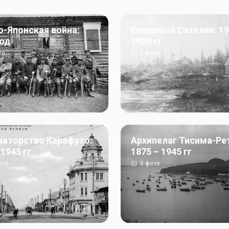
о-Японская война:
Северный Сахалин: 19
год
1920 гг
то
5
фото
наторство Карафуто:
Архипелаг Тисима-Ре
 1945 гг
1875 – 1945 гг
ото
5
фото