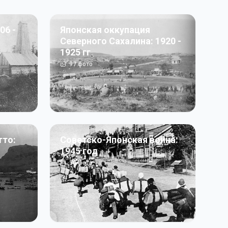
06 -
Японская оккупация
Северного Сахалина: 1920 -
1925 гг
97
фото
тто:
Советско-Японская война:
1945 год
50
фото