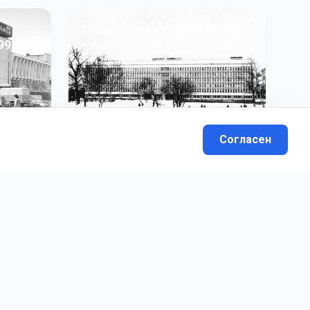
Сахалинская область: 1991
991 гг
- н.в.
13
фото
Согласен
вателей.