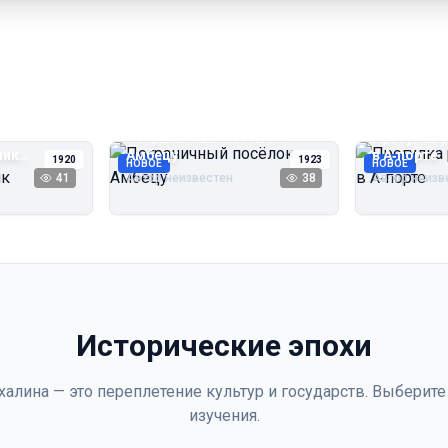
Пограничный посёлок
Прогулка 
чик
Амбецу
в А‑порте
1920
1923
НОВОЕ
НОВОЕ
41
Автор неизвестен
38
Автор неизв
Исторические эпохи
халина — это переплетение культур и государств. Выберите
изучения.