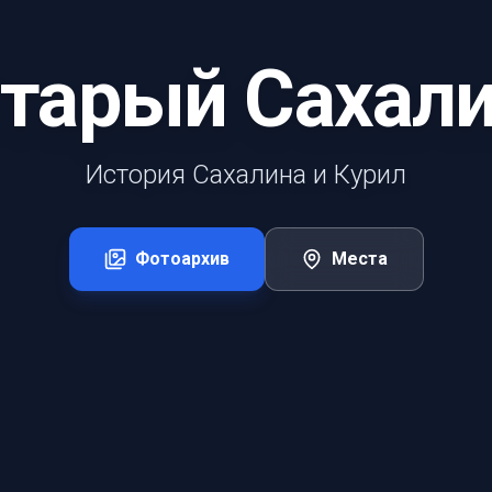
тарый Сахал
История Сахалина и Курил
Фотоархив
Места