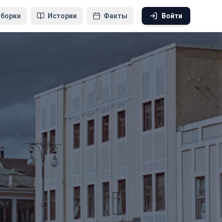
борки
Истории
Факты
Войти