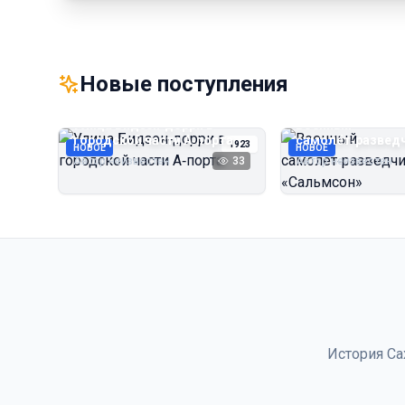
Новые поступления
Улица Бидзэн‑дорри в
Военный
городской части А‑порта
самолёт‑развед
1923
НОВОЕ
НОВОЕ
«Сальмсон»
Автор неизвестен
33
Автор неизвестен
История Са