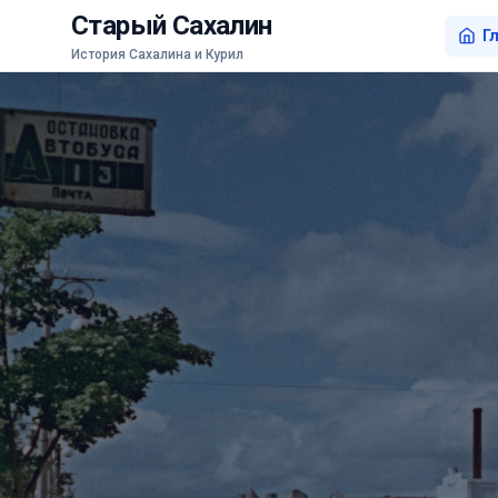
Старый Сахалин
Г
История Сахалина и Курил