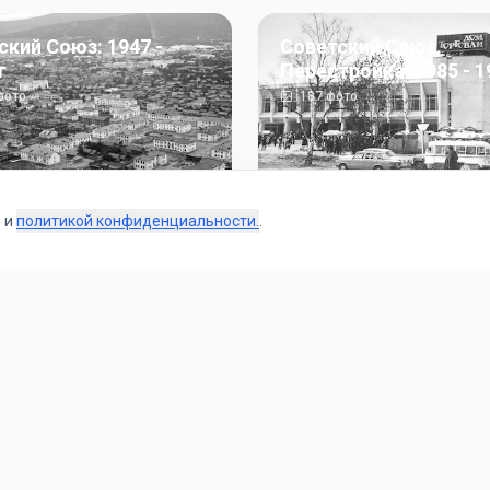
ский Союз: 1947 -
Советский Союз.
г
Перестройка: 1985 - 1
ото
187
фото
s и
политикой конфиденциальности.
.
Коллекции
 и тематические подборки от наших редакторов и пользо