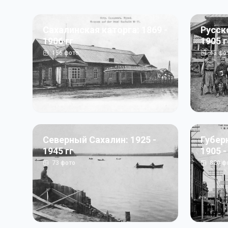
Сахалинская каторга: 1869 -
Русск
1906 гг
1905 
156
фото
43
фо
Северный Сахалин: 1925 -
Губер
1945 гг
1905 -
73
фото
820
ф