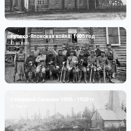
Русско-Японская война: 1905 год
43
фото
Северный Сахалин: 1906 - 1920 гг
5
фото