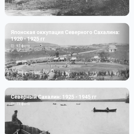
Японская оккупация Северного Сахалина:
1920 - 1925 гг
97
фото
Северный Сахалин: 1925 - 1945 гг
73
фото