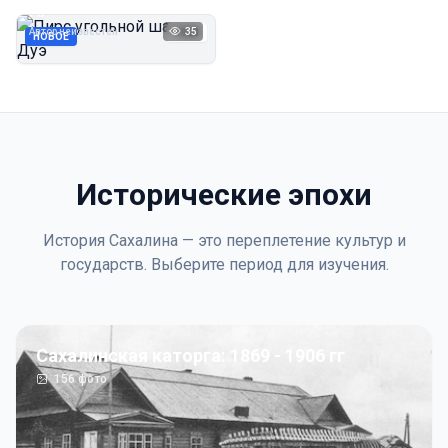
Дуэ
Автор неизвестен
35
1923
НОВОЕ
Исторические эпохи
История Сахалина — это переплетение культур и
государств. Выберите период для изучения.
Сахалинская каторга: 1869 - 1906 гг
156
фото