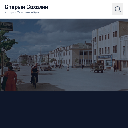
Старый Сахалин
История Сахалина и Курил