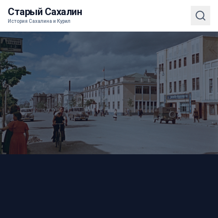
Старый Сахалин
История Сахалина и Курил