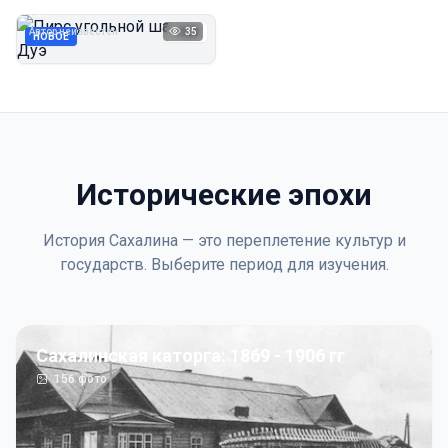
Дуэ
Автор неизвестен
35
1923
НОВОЕ
Исторические эпохи
История Сахалина — это переплетение культур и
государств. Выберите период для изучения.
Сахалинская каторга: 1869 - 1906 гг
156
фото