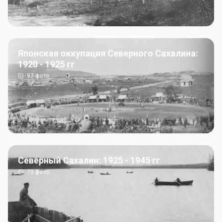
Японская оккупация Северного Сахалина:
1920 - 1925 гг
97
фото
Северный Сахалин: 1925 - 1945 гг
73
фото