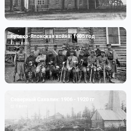
Русско-Японская война: 1905 год
43
фото
Северный Сахалин: 1906 - 1920 гг
5
фото