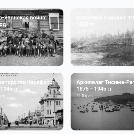
о-Японская война:
Северный Сахалин: 19
год
1920 гг
то
5
фото
наторство Карафуто:
Архипелаг Тисима-Ре
 1945 гг
1875 – 1945 гг
ото
5
фото