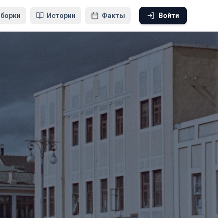
борки
Истории
Факты
Войти