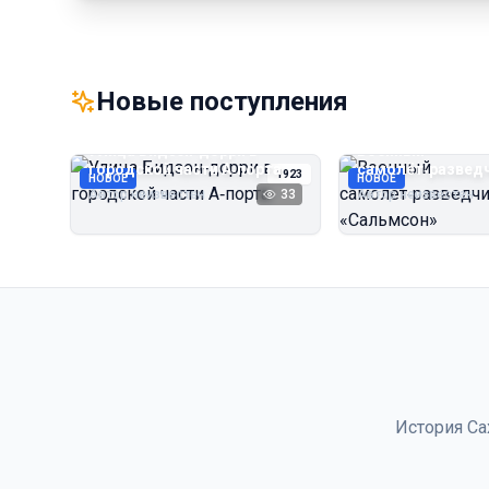
Новые поступления
Улица Бидзэн‑дорри в
Военный
городской части А‑порта
самолёт‑развед
1923
НОВОЕ
НОВОЕ
«Сальмсон»
Автор неизвестен
33
Автор неизвестен
История Са