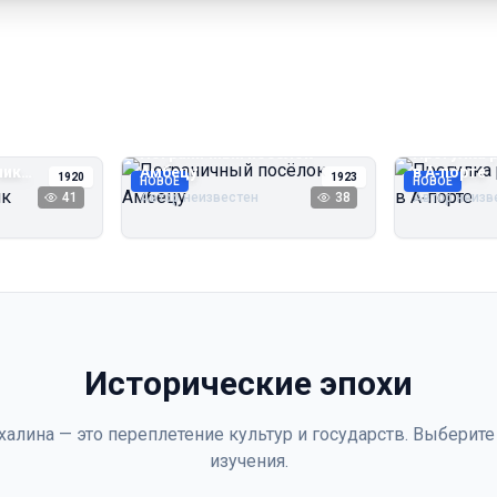
Пограничный посёлок
Прогулка 
чик
Амбецу
в А‑порте
1920
1923
НОВОЕ
НОВОЕ
41
Автор неизвестен
38
Автор неизв
Исторические эпохи
халина — это переплетение культур и государств. Выберите
изучения.