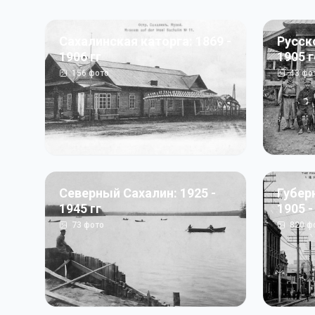
Сахалинская каторга: 1869 -
Русск
1906 гг
1905 
156
фото
43
фо
Северный Сахалин: 1925 -
Губер
1945 гг
1905 -
73
фото
820
ф