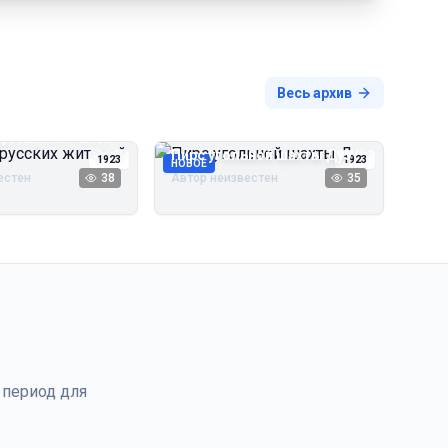
Весь архив
русских жителей
Пирс угольной шахты Дуэ
1923
1923
НОВОЕ
естен
38
Автор неизвестен
35
 период для