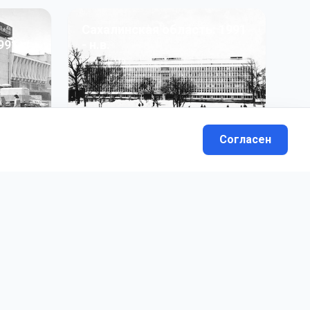
Сахалинская область: 1991
991 гг
- н.в.
13
фото
Согласен
вателей.