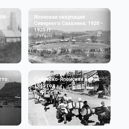
06 -
Японская оккупация
Северного Сахалина: 1920 -
1925 гг
97
фото
тто:
Советско-Японская война:
1945 год
50
фото