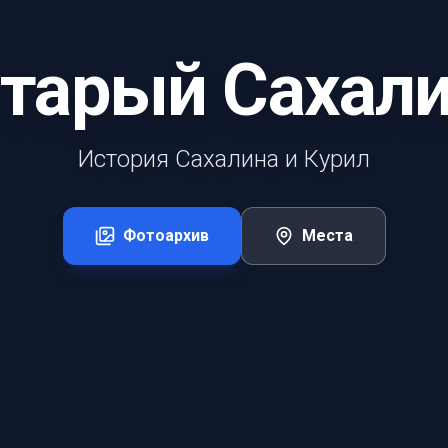
тарый Сахал
История Сахалина и Курил
Фотоархив
Места