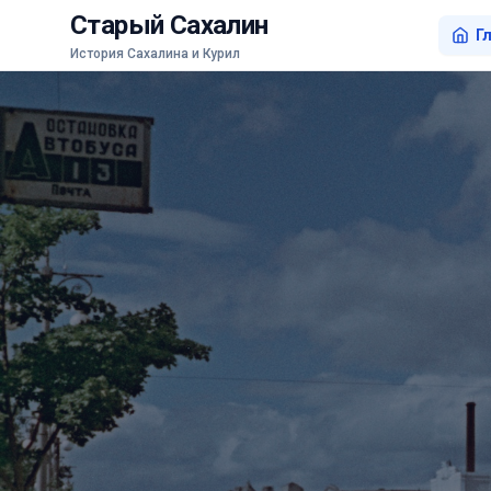
Старый Сахалин
Г
История Сахалина и Курил