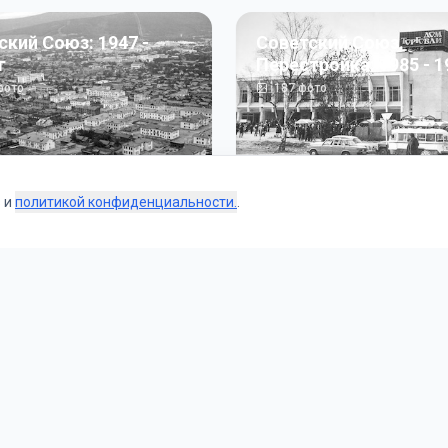
ский Союз: 1947 -
Советский Союз.
г
Перестройка: 1985 - 1
ото
187
фото
s и
политикой конфиденциальности.
.
Коллекции
 и тематические подборки от наших редакторов и пользо