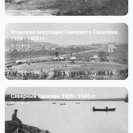
Японская оккупация Северного Сахалина:
1920 - 1925 гг
97
фото
Северный Сахалин: 1925 - 1945 гг
73
фото