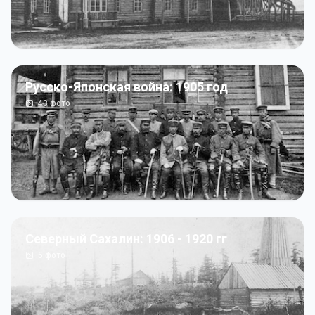
Русско-Японская война: 1905 год
43
фото
Северный Сахалин: 1906 - 1920 гг
5
фото