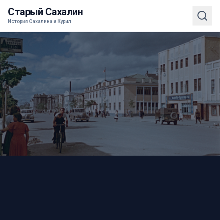
Старый Сахалин
История Сахалина и Курил