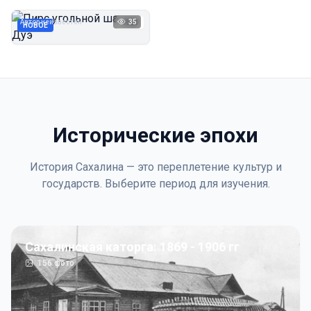
Дуэ
Автор неизвестен
35
1923
НОВОЕ
Исторические эпохи
История Сахалина — это переплетение культур и
государств. Выберите период для изучения.
Сахалинская каторга: 1869 - 1906 гг
156
фото