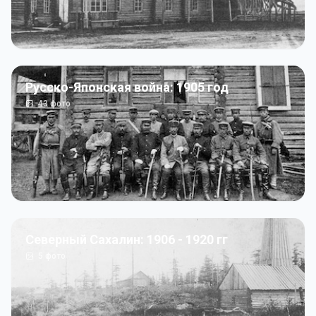
Русско-Японская война: 1905 год
43
фото
Северный Сахалин: 1906 - 1920 гг
5
фото