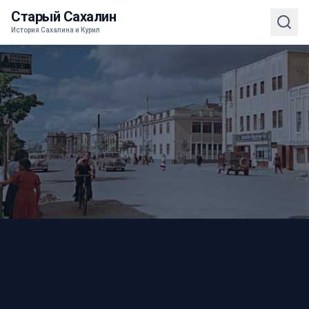
Старый Сахалин
История Сахалина и Курил