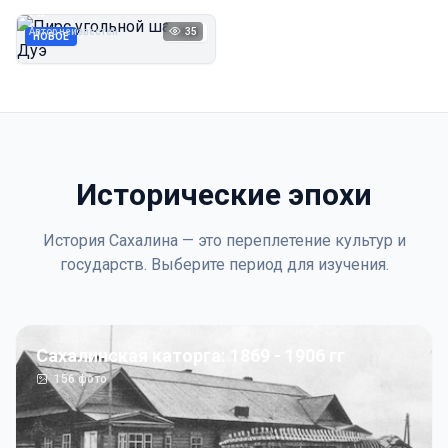
Дуэ
Автор неизвестен
35
1923
НОВОЕ
Исторические эпохи
История Сахалина — это переплетение культур и
государств. Выберите период для изучения.
Сахалинская каторга: 1869 - 1906 гг
156
фото