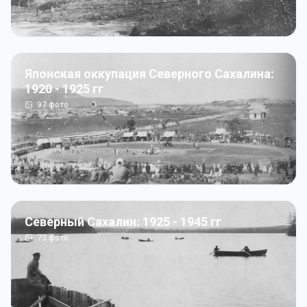
Японская оккупация Северного Сахалина:
1920 - 1925 гг
97
фото
Северный Сахалин: 1925 - 1945 гг
73
фото