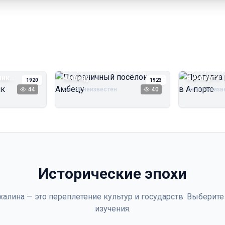
Пограничный посёлок
Прогулка 
чик
Амбецу
в А‑порте
1920
1923
44
Автор неизвестен
40
Автор неизв
Исторические эпохи
халина — это переплетение культур и государств. Выберите
изучения.