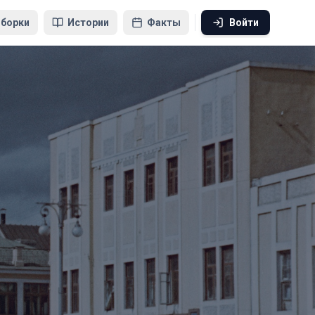
борки
Истории
Факты
Войти