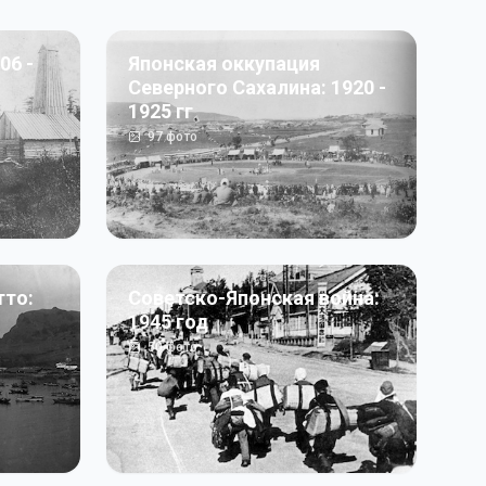
06 -
Японская оккупация
Северного Сахалина: 1920 -
1925 гг
97
фото
тто:
Советско-Японская война:
1945 год
50
фото