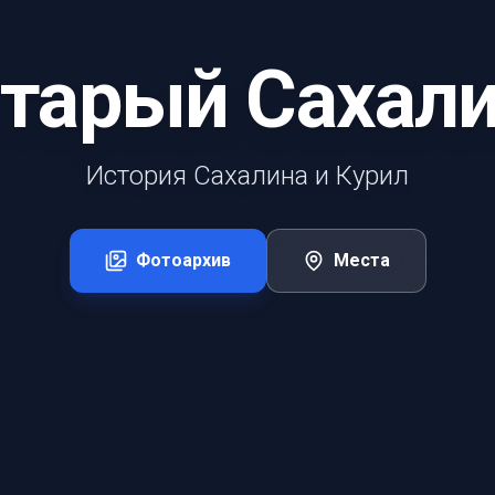
тарый Сахал
История Сахалина и Курил
Фотоархив
Места