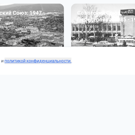
ский Союз: 1947 -
Советский Союз.
г
Перестройка: 1985 - 1
ото
187
фото
s и
политикой конфиденциальности.
.
Коллекции
 и тематические подборки от наших редакторов и пользо