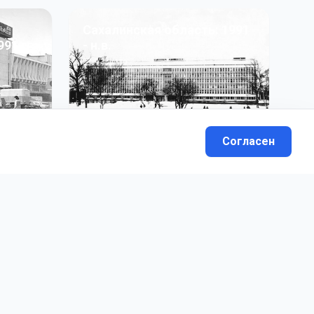
Сахалинская область: 1991
991 гг
- н.в.
13
фото
Согласен
вателей.