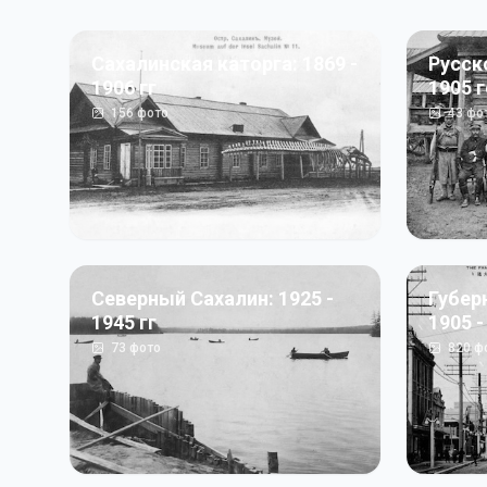
Сахалинская каторга: 1869 -
Русск
1906 гг
1905 
156
фото
43
фо
Северный Сахалин: 1925 -
Губер
1945 гг
1905 -
73
фото
820
ф