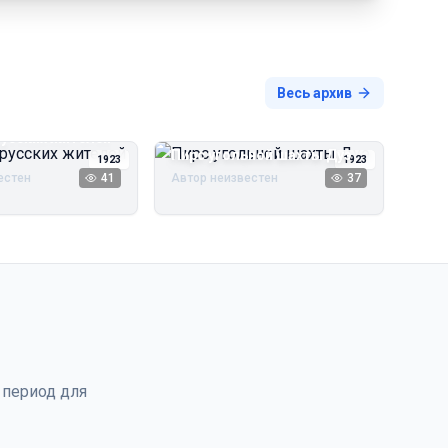
Весь архив
русских жителей
Пирс угольной шахты Дуэ
1923
1923
естен
41
Автор неизвестен
37
 период для