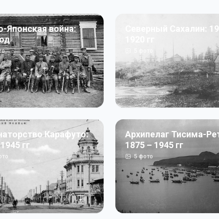
о-Японская война:
Северный Сахалин: 19
год
1920 гг
то
5
фото
наторство Карафуто:
Архипелаг Тисима-Ре
 1945 гг
1875 – 1945 гг
ото
5
фото