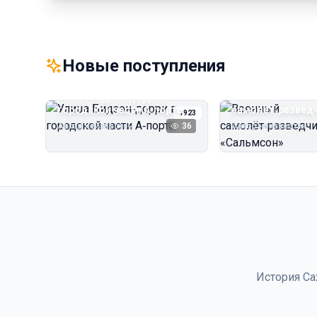
Новые поступления
Улица Бидзэн‑дорри в
Военный
городской части А‑порта
самолёт‑развед
1923
«Сальмсон»
Автор неизвестен
36
Автор неизвестен
История Са