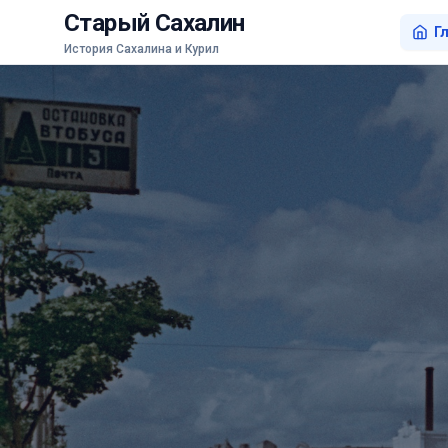
Старый Сахалин
Г
История Сахалина и Курил