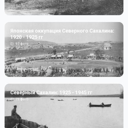
Японская оккупация Северного Сахалина:
1920 - 1925 гг
97
фото
Северный Сахалин: 1925 - 1945 гг
73
фото