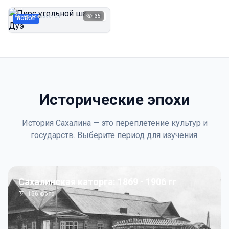
Дуэ
Автор неизвестен
35
1923
НОВОЕ
Исторические эпохи
История Сахалина — это переплетение культур и
государств. Выберите период для изучения.
Сахалинская каторга: 1869 - 1906 гг
156
фото