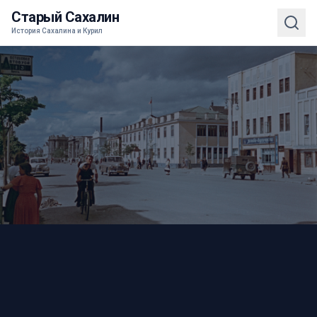
Старый Сахалин
История Сахалина и Курил