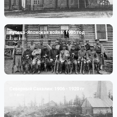
Русско-Японская война: 1905 год
43
фото
Северный Сахалин: 1906 - 1920 гг
5
фото