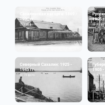
Сахалинская каторга: 1869 -
Русск
1906 гг
1905 
156
фото
43
фо
Северный Сахалин: 1925 -
Губер
1945 гг
1905 -
73
фото
820
ф