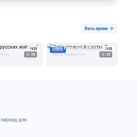
Весь архив
русских жителей
Пирс угольной шахты Дуэ
1923
1923
НОВОЕ
естен
38
Автор неизвестен
35
 период для