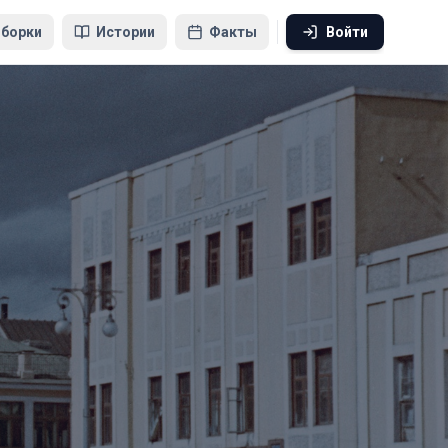
борки
Истории
Факты
Войти