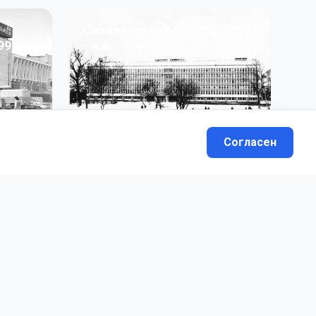
Сахалинская область: 1991
991 гг
- н.в.
13
фото
Согласен
вателей.