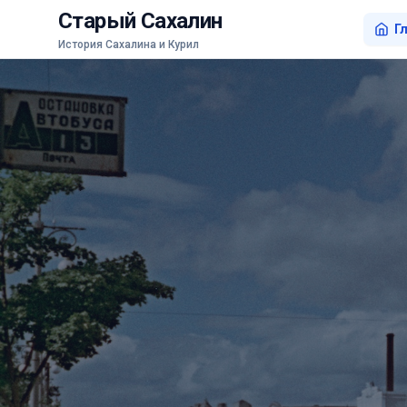
Старый Сахалин
Г
История Сахалина и Курил