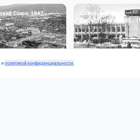
ский Союз: 1947 -
Советский Союз.
г
Перестройка: 1985 - 1
ото
187
фото
s и
политикой конфиденциальности.
.
Коллекции
 и тематические подборки от наших редакторов и пользо