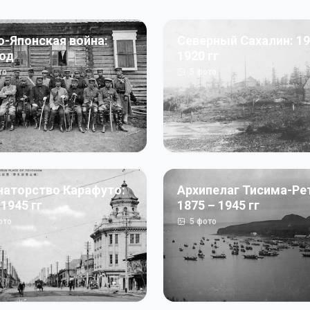
о-Японская война:
Северный Сахалин: 19
год
1920 гг
то
5
фото
наторство Карафуто:
Архипелаг Тисима-Ре
 1945 гг
1875 – 1945 гг
ото
5
фото