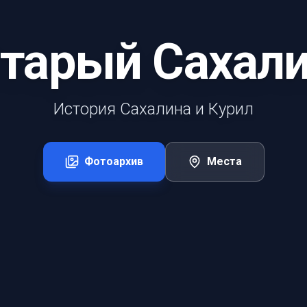
тарый Сахал
История Сахалина и Курил
Фотоархив
Места