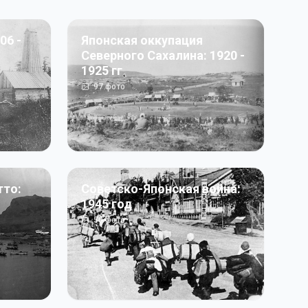
06 -
Японская оккупация
Северного Сахалина: 1920 -
1925 гг
97
фото
тто:
Советско-Японская война:
1945 год
50
фото