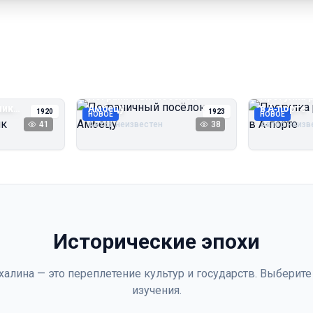
Пограничный посёлок
Прогулка 
чик
Амбецу
в А‑порте
1920
1923
НОВОЕ
НОВОЕ
41
Автор неизвестен
38
Автор неизв
Исторические эпохи
халина — это переплетение культур и государств. Выберите
изучения.