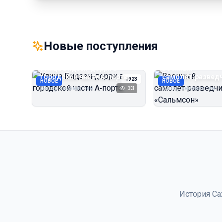
Новые поступления
Улица Бидзэн‑дорри в
Военный
городской части А‑порта
самолёт‑развед
1923
НОВОЕ
НОВОЕ
«Сальмсон»
Автор неизвестен
33
Автор неизвестен
История Са