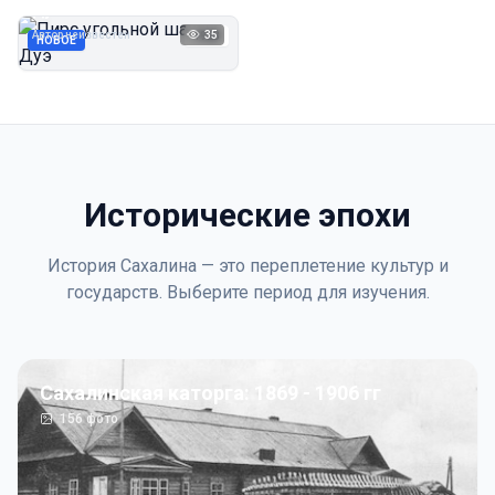
Дуэ
Автор неизвестен
35
1923
НОВОЕ
Исторические эпохи
История Сахалина — это переплетение культур и
государств. Выберите период для изучения.
Сахалинская каторга: 1869 - 1906 гг
156
фото