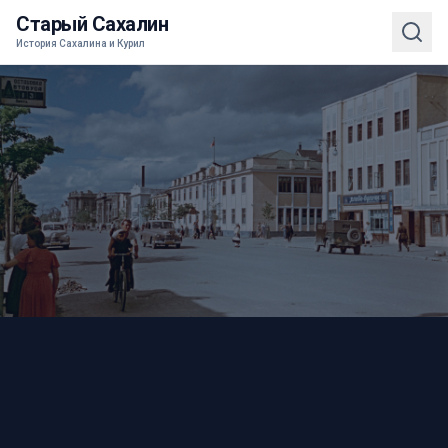
Старый Сахалин
История Сахалина и Курил