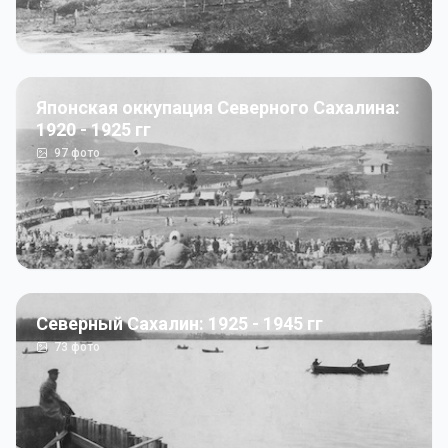
Японская оккупация Северного Сахалина:
1920 - 1925 гг
97
фото
Северный Сахалин: 1925 - 1945 гг
73
фото