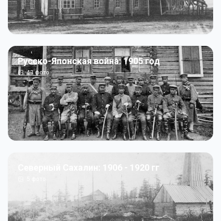
Русско-Японская война: 1905 год
43
фото
Северный Сахалин: 1906 - 1920 гг
5
фото