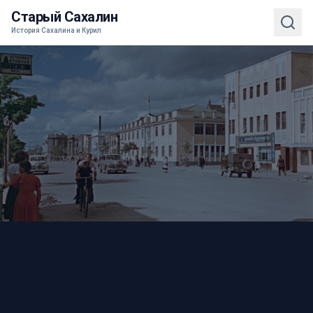
Старый Сахалин
История Сахалина и Курил