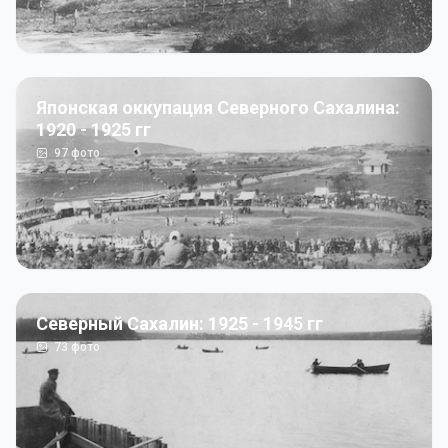
Японская оккупация Северного Сахалина:
1920 - 1925 гг
97
фото
Северный Сахалин: 1925 - 1945 гг
73
фото