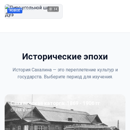
Дуэ
Автор неизвестен
34
1923
НОВОЕ
Исторические эпохи
История Сахалина — это переплетение культур и
государств. Выберите период для изучения.
Сахалинская каторга: 1869 - 1906 гг
156
фото