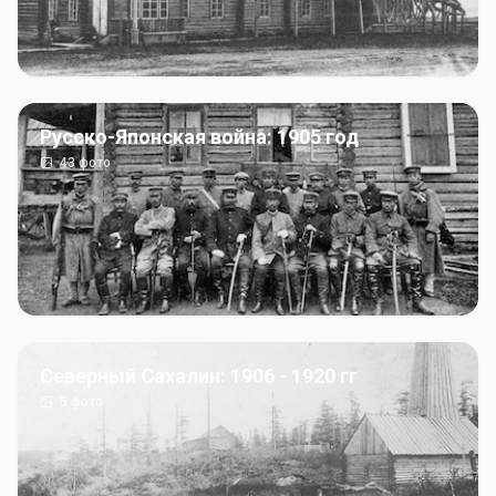
Русско-Японская война: 1905 год
43
фото
Северный Сахалин: 1906 - 1920 гг
5
фото