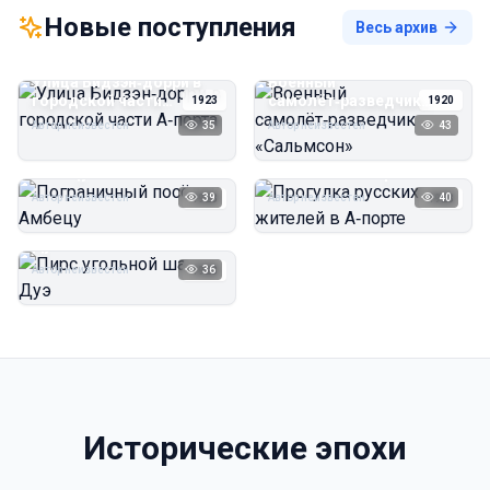
Новые поступления
Весь архив
Улица Бидзэн‑дорри в
Военный
городской части
самолёт‑разведчик
1923
1920
А‑порта
«Сальмсон»
Автор неизвестен
35
Автор неизвестен
43
Пограничный посёлок
Прогулка русских
Амбецу
жителей в А‑порте
Автор неизвестен
39
Автор неизвестен
40
1923
1923
Пирс угольной шахты
Дуэ
Автор неизвестен
36
1923
Исторические эпохи