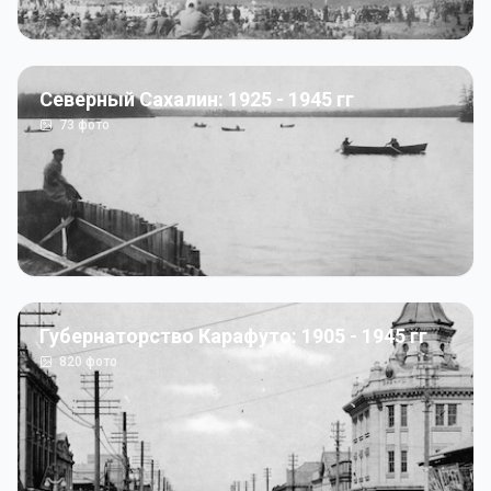
Северный Сахалин: 1925 - 1945 гг
73
фото
Губернаторство Карафуто: 1905 - 1945 гг
820
фото