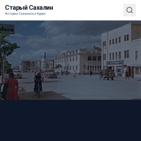
Старый Сахалин
История Сахалина и Курил