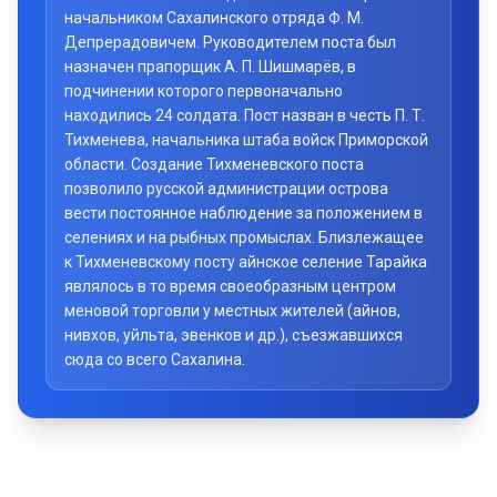
начальником Сахалинского отряда Ф. М.
Депрерадовичем. Руководителем поста был
назначен прапорщик А. П. Шишмарёв, в
подчинении которого первоначально
находились 24 солдата. Пост назван в честь П. Т.
Тихменева, начальника штаба войск Приморской
области. Создание Тихменевского поста
позволило русской администрации острова
вести постоянное наблюдение за положением в
селениях и на рыбных промыслах. Близлежащее
к Тихменевскому посту айнское селение Тарайка
являлось в то время своеобразным центром
меновой торговли у местных жителей (айнов,
нивхов, уйльта, эвенков и др.), съезжавшихся
сюда со всего Сахалина.