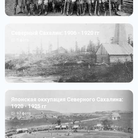
Северный Сахалин: 1906 - 1920 гг
5
фото
Японская оккупация Северного Сахалина:
1920 - 1925 гг
97
фото