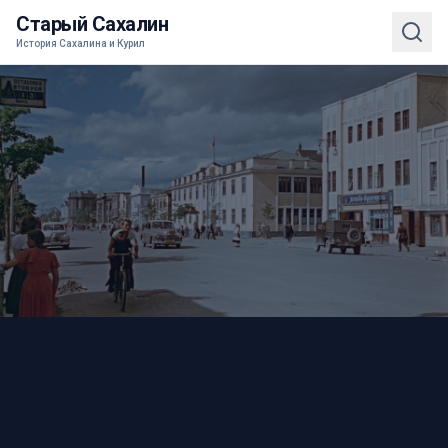
Старый Сахалин
История Сахалина и Курил