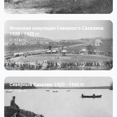
Японская оккупация Северного Сахалина:
1920 - 1925 гг
97
фото
Северный Сахалин: 1925 - 1945 гг
73
фото