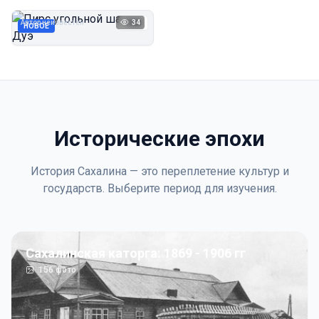
Дуэ
Автор неизвестен
34
1923
НОВОЕ
Исторические эпохи
История Сахалина — это переплетение культур и
государств. Выберите период для изучения.
Сахалинская каторга: 1869 - 1906 гг
156
фото