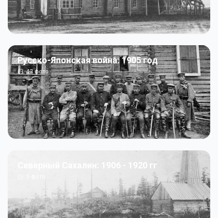
Русско-Японская война: 1905 год
43
фото
Северный Сахалин: 1906 - 1920 гг
5
фото