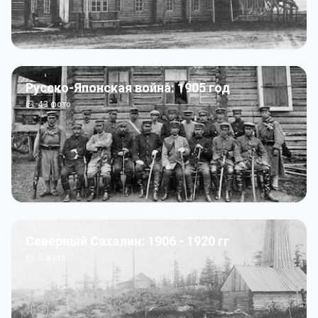
Русско-Японская война: 1905 год
43
фото
Северный Сахалин: 1906 - 1920 гг
5
фото