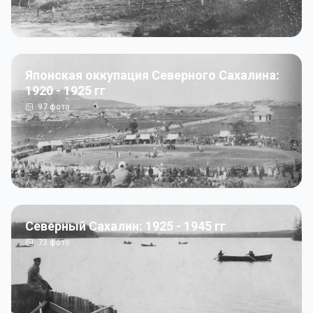
Японская оккупация Северного Сахалина:
1920 - 1925 гг
97
фото
Северный Сахалин: 1925 - 1945 гг
73
фото