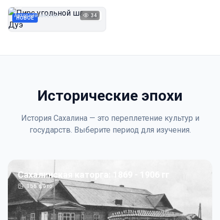
Дуэ
Автор неизвестен
34
1923
НОВОЕ
Исторические эпохи
История Сахалина — это переплетение культур и
государств. Выберите период для изучения.
Сахалинская каторга: 1869 - 1906 гг
156
фото