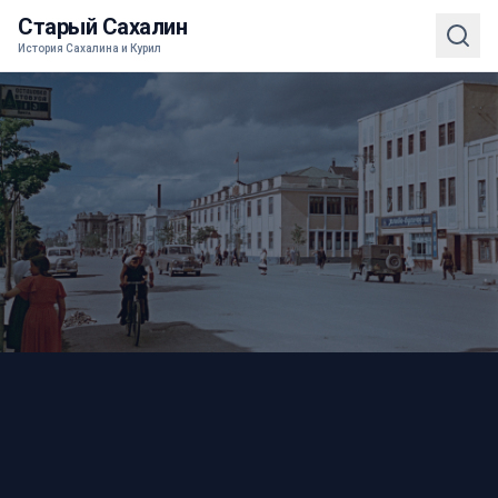
Старый Сахалин
История Сахалина и Курил