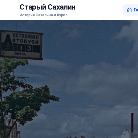
Старый Сахалин
Г
История Сахалина и Курил