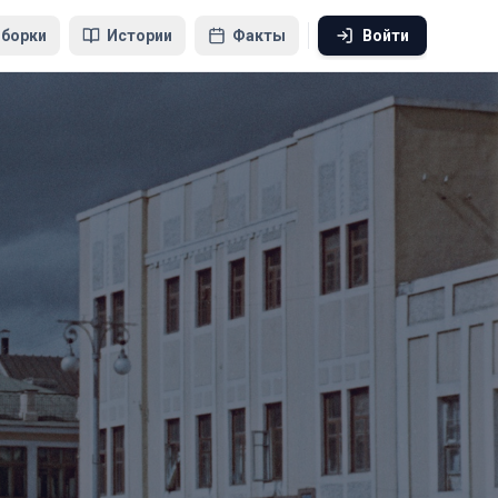
борки
Истории
Факты
Войти