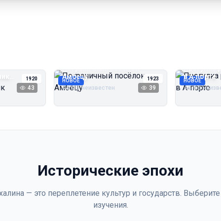
Пограничный посёлок
Прогулка 
чик
Амбецу
в А‑порте
1920
1923
НОВОЕ
НОВОЕ
43
Автор неизвестен
39
Автор неизв
Исторические эпохи
халина — это переплетение культур и государств. Выберите
изучения.