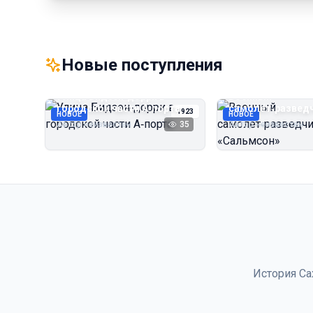
Новые поступления
Улица Бидзэн‑дорри в
Военный
городской части А‑порта
самолёт‑развед
1923
НОВОЕ
НОВОЕ
«Сальмсон»
Автор неизвестен
35
Автор неизвестен
История Са