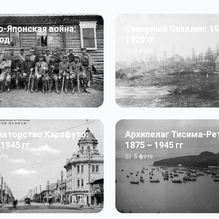
о-Японская война:
Северный Сахалин: 19
год
1920 гг
то
5
фото
наторство Карафуто:
Архипелаг Тисима-Ре
 1945 гг
1875 – 1945 гг
ото
5
фото