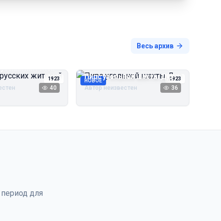
Весь архив
русских жителей
Пирс угольной шахты Дуэ
1923
1923
НОВОЕ
естен
40
Автор неизвестен
36
 период для