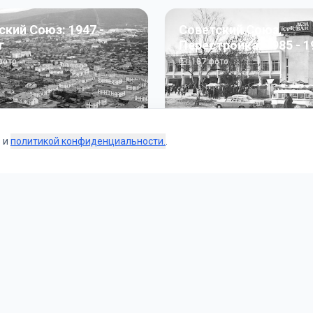
ский Союз: 1947 -
Советский Союз.
г
Перестройка: 1985 - 1
ото
187
фото
s и
политикой конфиденциальности.
.
Коллекции
 и тематические подборки от наших редакторов и пользо