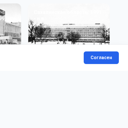
Сахалинская область: 1991
991 гг
- н.в.
13
фото
Согласен
вателей.