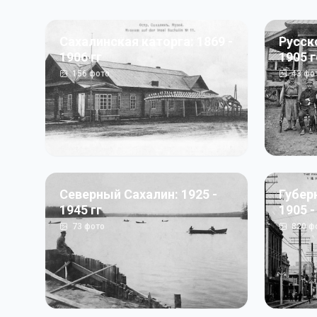
Сахалинская каторга: 1869 -
Русск
1906 гг
1905 
156
фото
43
фо
Северный Сахалин: 1925 -
Губер
1945 гг
1905 -
73
фото
820
ф