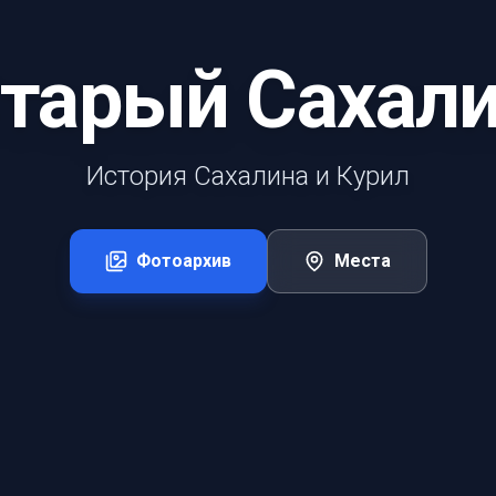
тарый Сахал
История Сахалина и Курил
Фотоархив
Места