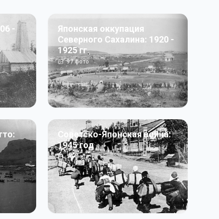
06 -
Японская оккупация
Северного Сахалина: 1920 -
1925 гг
97
фото
тто:
Советско-Японская война:
1945 год
50
фото