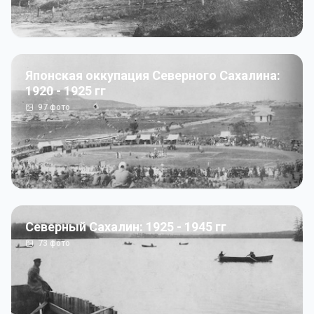
Японская оккупация Северного Сахалина:
1920 - 1925 гг
97
фото
Северный Сахалин: 1925 - 1945 гг
73
фото