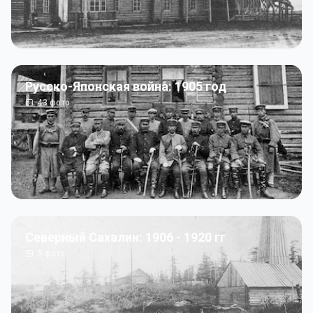
Русско-Японская война: 1905 год
43
фото
Северный Сахалин: 1906 - 1920 гг
5
фото