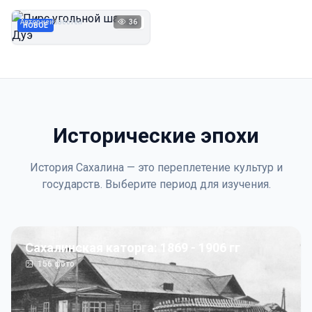
Дуэ
Автор неизвестен
36
1923
НОВОЕ
Исторические эпохи
История Сахалина — это переплетение культур и
государств. Выберите период для изучения.
Сахалинская каторга: 1869 - 1906 гг
156
фото