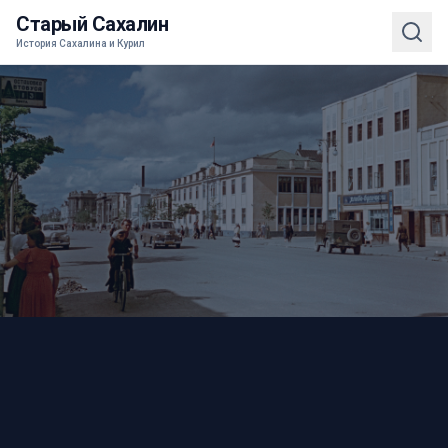
Старый Сахалин
История Сахалина и Курил