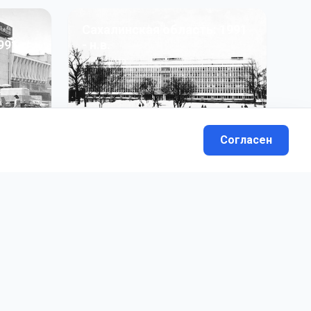
Сахалинская область: 1991
991 гг
- н.в.
13
фото
Согласен
вателей.