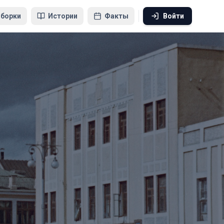
борки
Истории
Факты
Войти