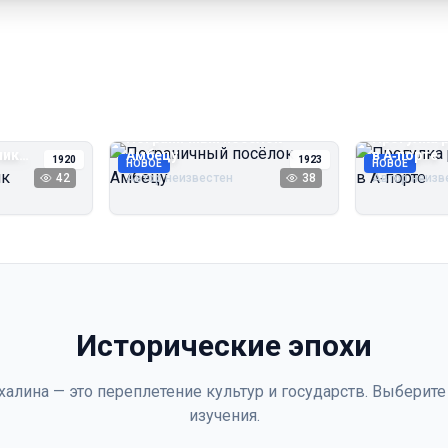
Пограничный посёлок
Прогулка 
чик
Амбецу
в А‑порте
1920
1923
НОВОЕ
НОВОЕ
42
Автор неизвестен
38
Автор неизв
Исторические эпохи
халина — это переплетение культур и государств. Выберите
изучения.