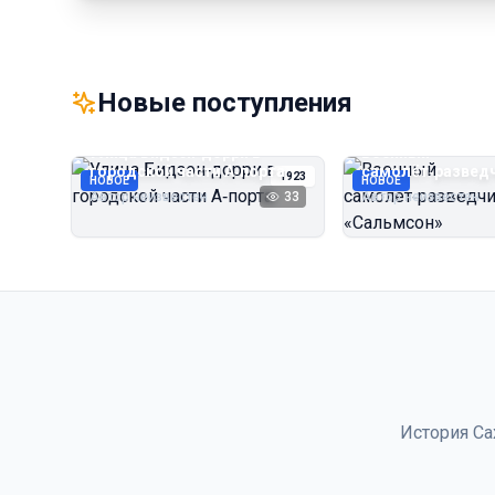
Новые поступления
Улица Бидзэн‑дорри в
Военный
городской части А‑порта
самолёт‑развед
1923
НОВОЕ
НОВОЕ
«Сальмсон»
Автор неизвестен
33
Автор неизвестен
История Са