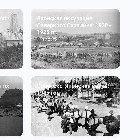
06 -
Японская оккупация
Северного Сахалина: 1920 -
1925 гг
97
фото
тто:
Советско-Японская война:
1945 год
50
фото