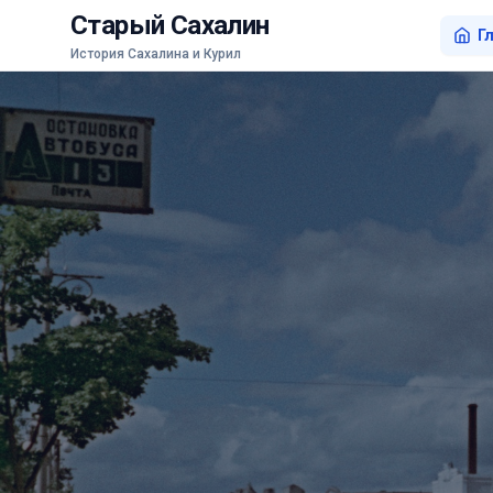
Старый Сахалин
Г
История Сахалина и Курил