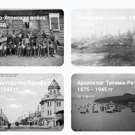
о-Японская война:
Северный Сахалин: 19
год
1920 гг
то
5
фото
наторство Карафуто:
Архипелаг Тисима-Ре
 1945 гг
1875 – 1945 гг
ото
5
фото