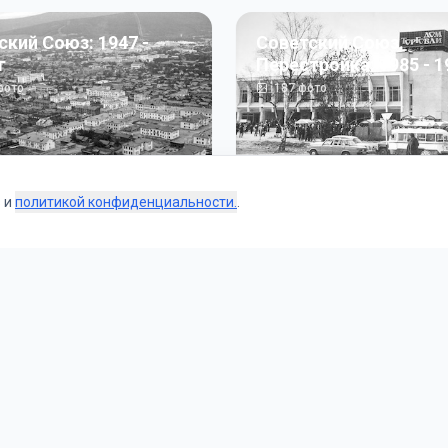
ский Союз: 1947 -
Советский Союз.
г
Перестройка: 1985 - 1
ото
187
фото
s и
политикой конфиденциальности.
.
Коллекции
 и тематические подборки от наших редакторов и пользо