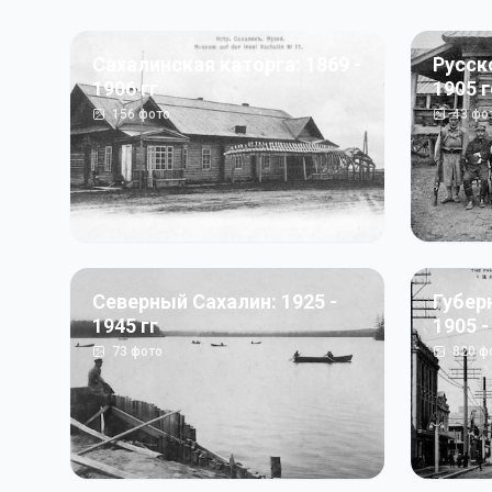
Сахалинская каторга: 1869 -
Русск
1906 гг
1905 
156
фото
43
фо
Северный Сахалин: 1925 -
Губер
1945 гг
1905 -
73
фото
820
ф