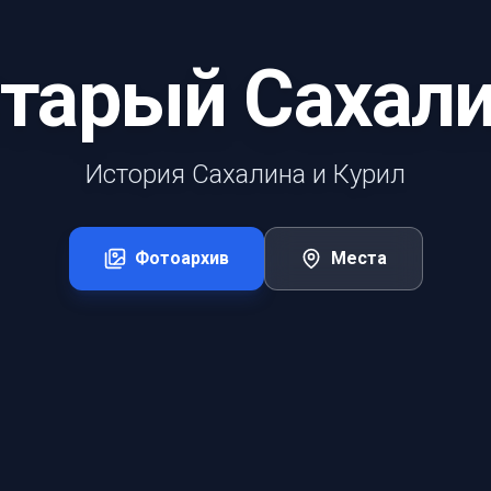
тарый Сахал
История Сахалина и Курил
Фотоархив
Места