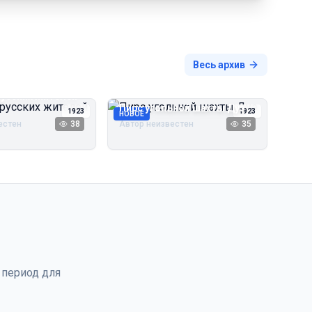
Весь архив
русских жителей
Пирс угольной шахты Дуэ
1923
1923
НОВОЕ
естен
38
Автор неизвестен
35
 период для