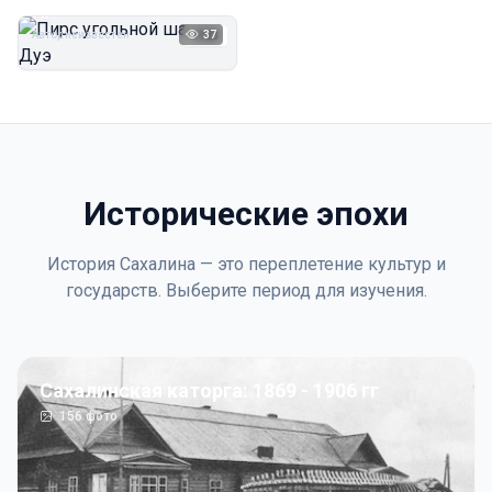
Дуэ
Автор неизвестен
37
1923
Исторические эпохи
История Сахалина — это переплетение культур и
государств. Выберите период для изучения.
Сахалинская каторга: 1869 - 1906 гг
156
фото