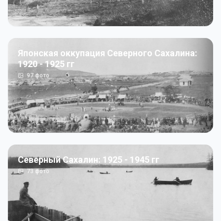
Японская оккупация Северного Сахалина:
1920 - 1925 гг
97
фото
Северный Сахалин: 1925 - 1945 гг
73
фото