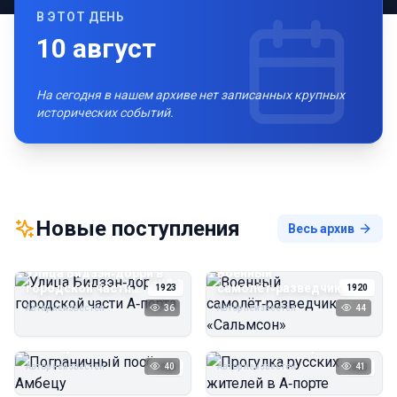
В ЭТОТ ДЕНЬ
10
август
На сегодня в нашем архиве нет записанных крупных
исторических событий.
Новые поступления
Весь архив
Улица Бидзэн‑дорри в
Военный
городской части
самолёт‑разведчик
1923
1920
А‑порта
«Сальмсон»
Автор неизвестен
36
Автор неизвестен
44
Пограничный посёлок
Прогулка русских
Амбецу
жителей в А‑порте
Автор неизвестен
40
Автор неизвестен
41
1923
1923
Пирс угольной шахты