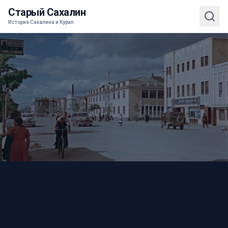
Старый Сахалин
История Сахалина и Курил