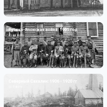
Русско-Японская война: 1905 год
43
фото
Северный Сахалин: 1906 - 1920 гг
5
фото