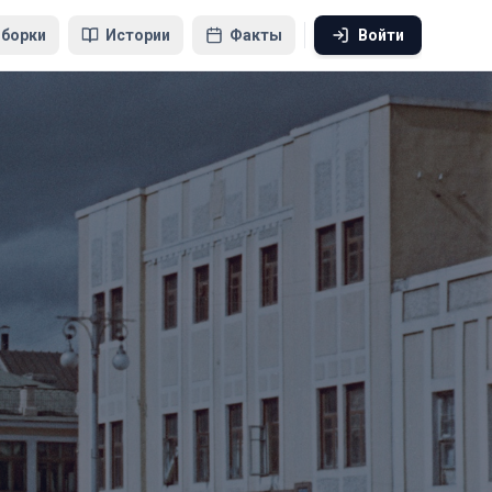
борки
Истории
Факты
Войти