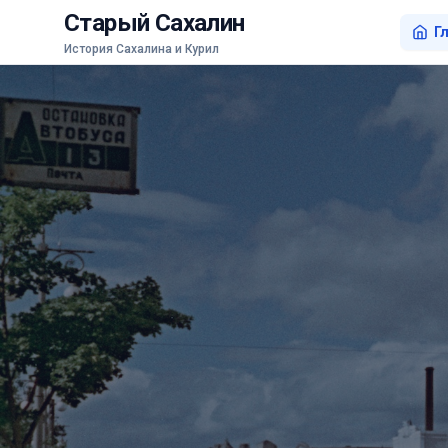
Старый Сахалин
Г
История Сахалина и Курил