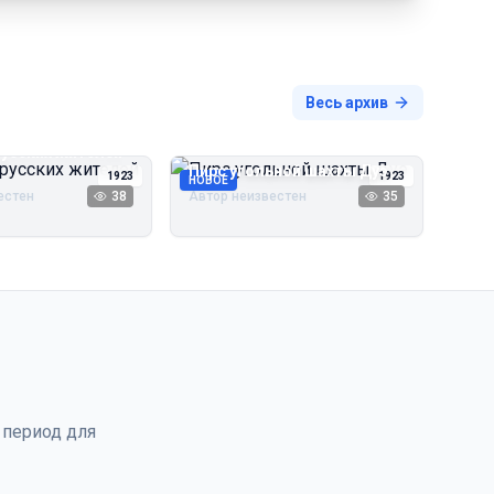
Весь архив
русских жителей
Пирс угольной шахты Дуэ
1923
1923
НОВОЕ
естен
38
Автор неизвестен
35
 период для