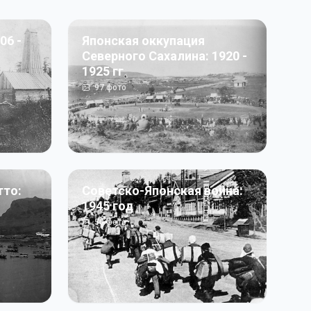
06 -
Японская оккупация
Северного Сахалина: 1920 -
1925 гг
97
фото
тто:
Советско-Японская война:
1945 год
50
фото