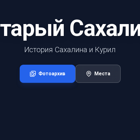
тарый Сахал
История Сахалина и Курил
Фотоархив
Места