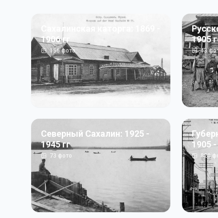
Сахалинская каторга: 1869 -
Русск
1906 гг
1905 
156
фото
43
фо
Северный Сахалин: 1925 -
Губер
1945 гг
1905 -
73
фото
820
ф