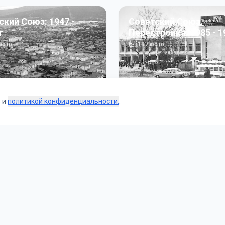
ский Союз: 1947 -
Советский Союз.
г
Перестройка: 1985 - 1
ото
187
фото
s и
политикой конфиденциальности.
.
Коллекции
 и тематические подборки от наших редакторов и пользо