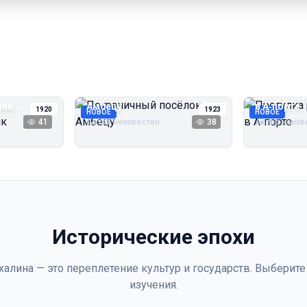
Пограничный посёлок
Прогулка 
чик
Амбецу
в А‑порте
1920
1923
НОВОЕ
НОВОЕ
41
Автор неизвестен
38
Автор неизв
Исторические эпохи
халина — это переплетение культур и государств. Выберите
изучения.