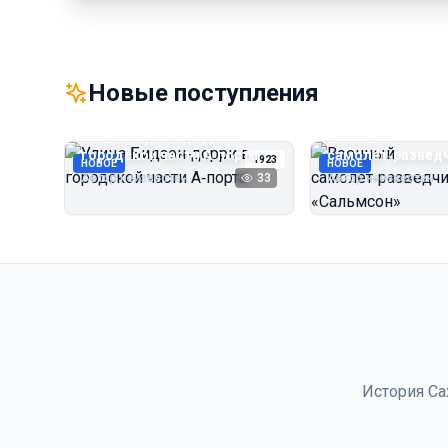
Новые поступления
Улица Бидзэн‑дорри в
Военный
городской части А‑порта
самолёт‑развед
1923
НОВОЕ
НОВОЕ
«Сальмсон»
Автор неизвестен
33
Автор неизвестен
История Са