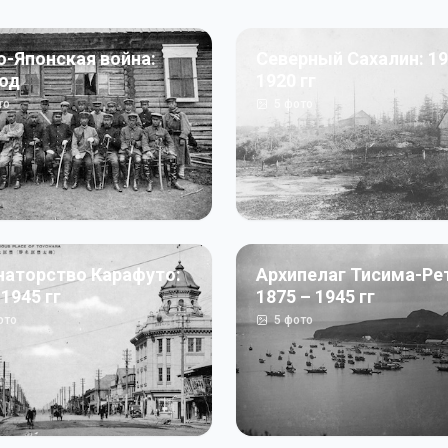
о-Японская война:
Северный Сахалин: 19
год
1920 гг
то
5
фото
наторство Карафуто:
Архипелаг Тисима-Ре
 1945 гг
1875 – 1945 гг
ото
5
фото