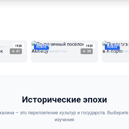
Пограничный посёлок
Прогулка 
чик
Амбецу
в А‑порте
1920
1923
НОВОЕ
НОВОЕ
41
Автор неизвестен
38
Автор неизв
Исторические эпохи
халина — это переплетение культур и государств. Выберите
изучения.