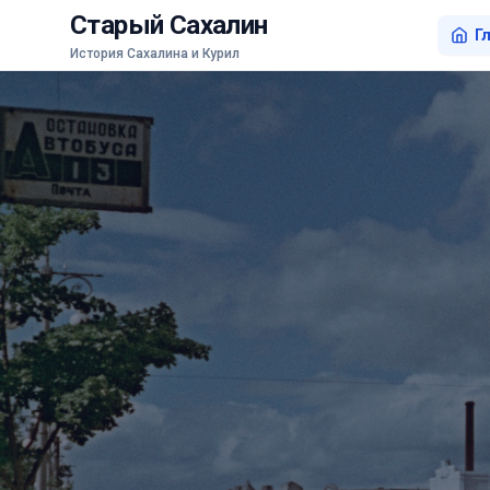
Старый Сахалин
Г
История Сахалина и Курил