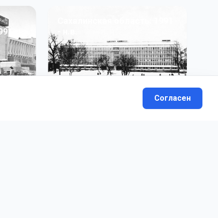
Сахалинская область: 1991
991 гг
- н.в.
13
фото
Согласен
вателей.