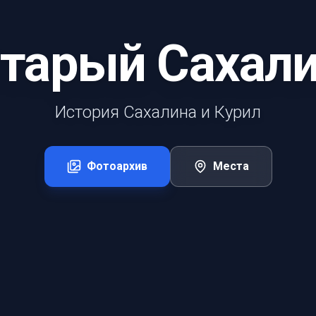
тарый Сахал
История Сахалина и Курил
Фотоархив
Места