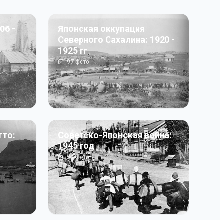
06 -
Японская оккупация
Северного Сахалина: 1920 -
1925 гг
97
фото
тто:
Советско-Японская война:
1945 год
50
фото