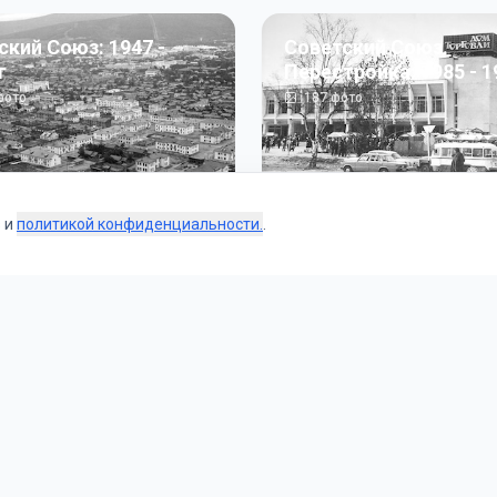
ский Союз: 1947 -
Советский Союз.
г
Перестройка: 1985 - 1
ото
187
фото
s и
политикой конфиденциальности.
.
Коллекции
 и тематические подборки от наших редакторов и пользо