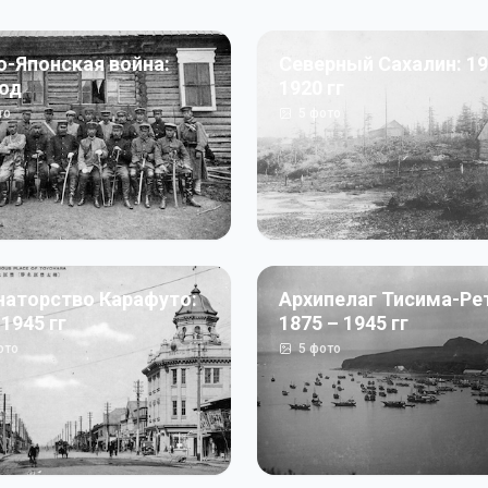
о-Японская война:
Северный Сахалин: 19
год
1920 гг
то
5
фото
наторство Карафуто:
Архипелаг Тисима-Ре
 1945 гг
1875 – 1945 гг
ото
5
фото