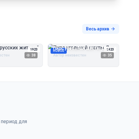
Весь архив
русских жителей
Пирс угольной шахты Дуэ
1923
1923
НОВОЕ
естен
38
Автор неизвестен
35
 период для