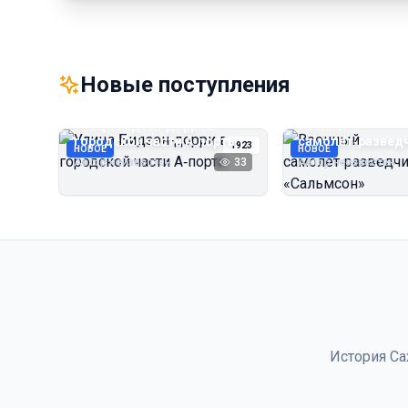
Новые поступления
Улица Бидзэн‑дорри в
Военный
городской части А‑порта
самолёт‑развед
1923
НОВОЕ
НОВОЕ
«Сальмсон»
Автор неизвестен
33
Автор неизвестен
История Са