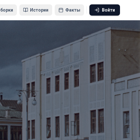
борки
Истории
Факты
Войти