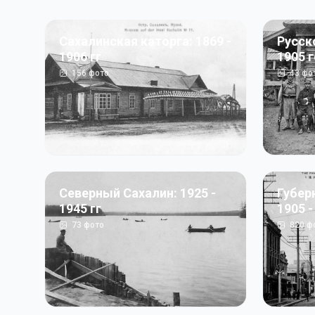
Сахалинская каторга: 1869 -
Русск
1906 гг
1905 
156
фото
43
фо
Северный Сахалин: 1925 -
Губер
1945 гг
1905 -
73
фото
820
ф