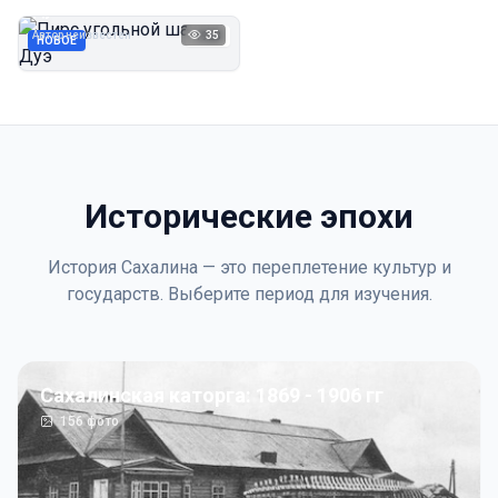
Дуэ
Автор неизвестен
35
1923
НОВОЕ
Исторические эпохи
История Сахалина — это переплетение культур и
государств. Выберите период для изучения.
Сахалинская каторга: 1869 - 1906 гг
156
фото