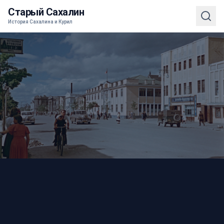
Старый Сахалин
История Сахалина и Курил