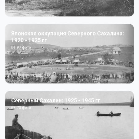
Японская оккупация Северного Сахалина:
1920 - 1925 гг
97
фото
Северный Сахалин: 1925 - 1945 гг
73
фото