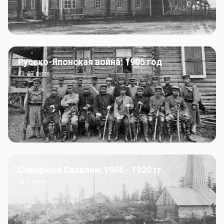
Русско-Японская война: 1905 год
43
фото
Северный Сахалин: 1906 - 1920 гг
5
фото