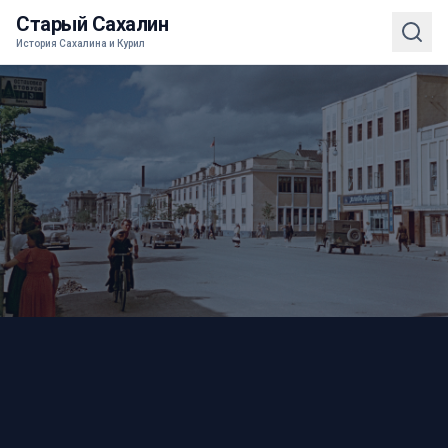
Старый Сахалин
История Сахалина и Курил