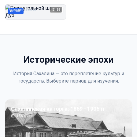
Дуэ
Автор неизвестен
35
1923
НОВОЕ
Исторические эпохи
История Сахалина — это переплетение культур и
государств. Выберите период для изучения.
Сахалинская каторга: 1869 - 1906 гг
156
фото