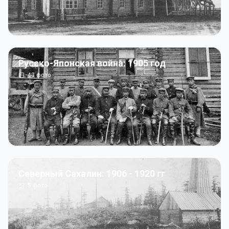
Русско-Японская война: 1905 год
43
фото
Северный Сахалин: 1906 - 1920 гг
5
фото