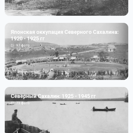
Японская оккупация Северного Сахалина:
1920 - 1925 гг
97
фото
Северный Сахалин: 1925 - 1945 гг
73
фото