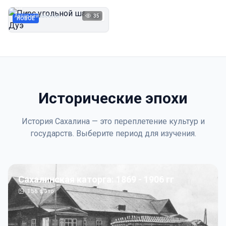
Дуэ
Автор неизвестен
35
1923
НОВОЕ
Исторические эпохи
История Сахалина — это переплетение культур и
государств. Выберите период для изучения.
Сахалинская каторга: 1869 - 1906 гг
156
фото