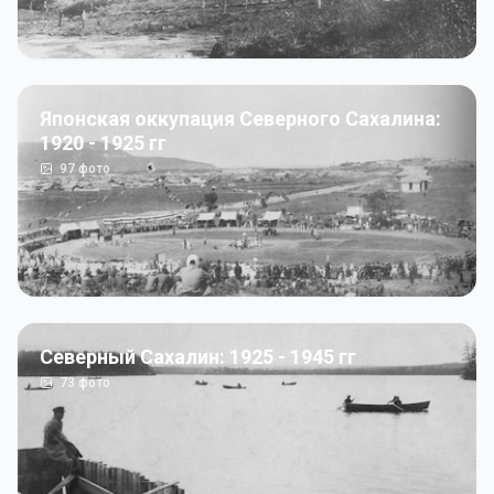
Японская оккупация Северного Сахалина:
1920 - 1925 гг
97
фото
Северный Сахалин: 1925 - 1945 гг
73
фото