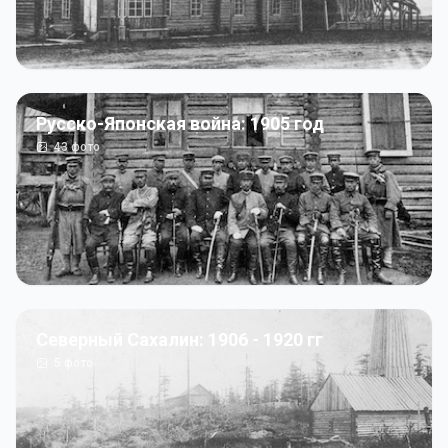
Русско-Японская война: 1905 год
43
фото
Северный Сахалин: 1906 - 1920 гг
5
фото