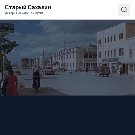
Старый Сахалин
История Сахалина и Курил