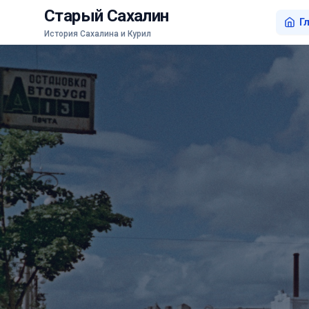
Старый Сахалин
Г
История Сахалина и Курил