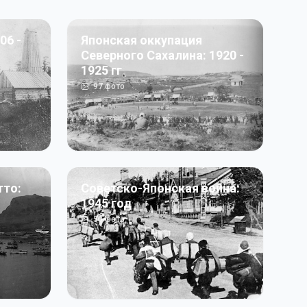
06 -
Японская оккупация
Северного Сахалина: 1920 -
1925 гг
97
фото
тто:
Советско-Японская война:
1945 год
50
фото