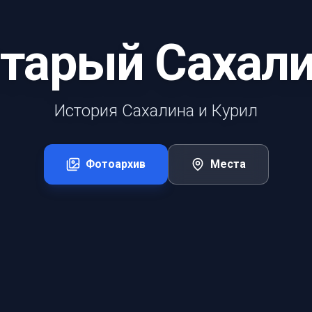
тарый Сахал
История Сахалина и Курил
Фотоархив
Места