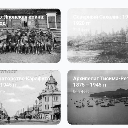
о-Японская война:
Северный Сахалин: 19
год
1920 гг
то
5
фото
наторство Карафуто:
Архипелаг Тисима-Ре
 1945 гг
1875 – 1945 гг
ото
5
фото