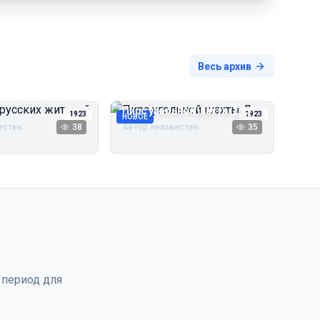
Весь архив
русских жителей
Пирс угольной шахты Дуэ
1923
1923
НОВОЕ
естен
38
Автор неизвестен
35
 период для