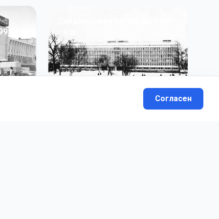
Сахалинская область: 1991
991 гг
- н.в.
13
фото
Согласен
вателей.