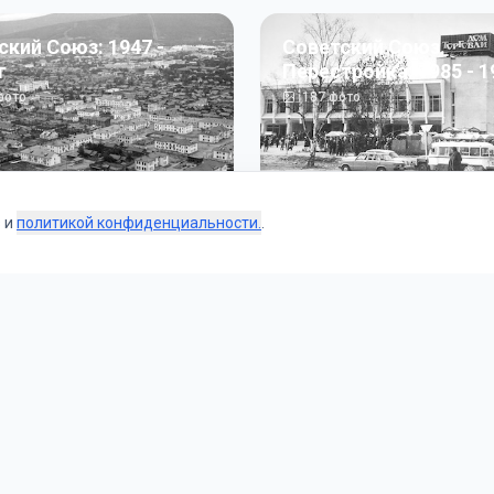
ский Союз: 1947 -
Советский Союз.
г
Перестройка: 1985 - 1
ото
187
фото
s и
политикой конфиденциальности.
.
Коллекции
 и тематические подборки от наших редакторов и пользо