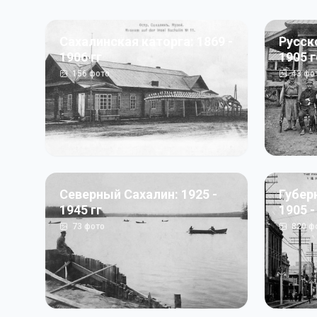
Сахалинская каторга: 1869 -
Русск
1906 гг
1905 
156
фото
43
фо
Северный Сахалин: 1925 -
Губер
1945 гг
1905 -
73
фото
820
ф