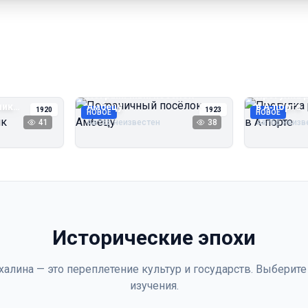
Пограничный посёлок
Прогулка 
чик
Амбецу
в А‑порте
1920
1923
НОВОЕ
НОВОЕ
41
Автор неизвестен
38
Автор неизв
Исторические эпохи
халина — это переплетение культур и государств. Выберите
изучения.