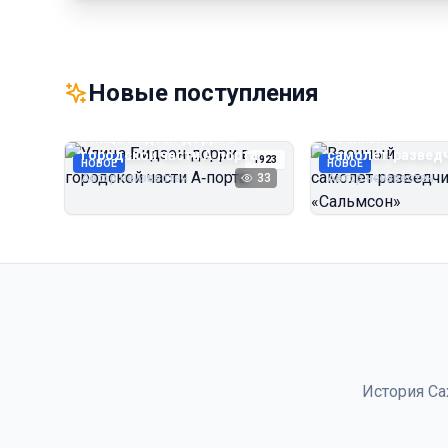
Новые поступления
Улица Бидзэн‑дорри в
Военный
городской части А‑порта
самолёт‑развед
1923
НОВОЕ
НОВОЕ
«Сальмсон»
Автор неизвестен
33
Автор неизвестен
История Са