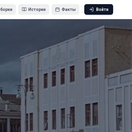
борки
Истории
Факты
Войти