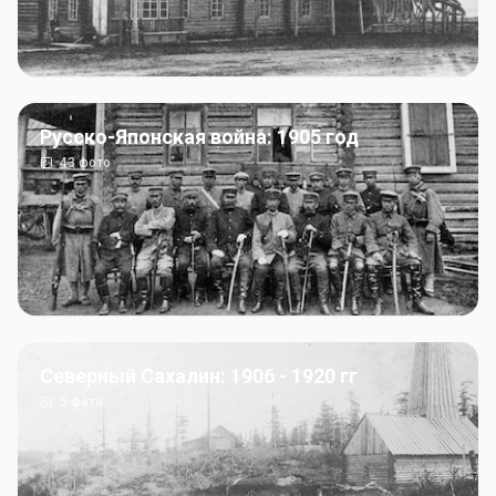
Русско-Японская война: 1905 год
43
фото
Северный Сахалин: 1906 - 1920 гг
5
фото