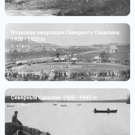
Японская оккупация Северного Сахалина:
1920 - 1925 гг
97
фото
Северный Сахалин: 1925 - 1945 гг
73
фото