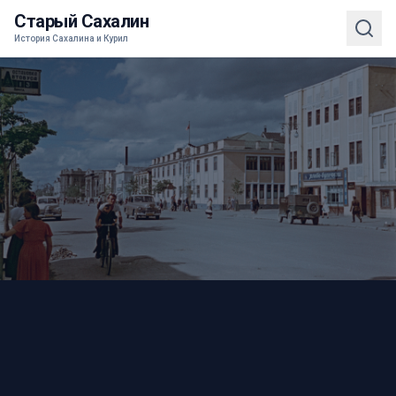
Старый Сахалин
История Сахалина и Курил