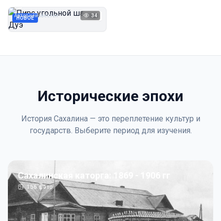
Дуэ
Автор неизвестен
34
1923
НОВОЕ
Исторические эпохи
История Сахалина — это переплетение культур и
государств. Выберите период для изучения.
Сахалинская каторга: 1869 - 1906 гг
156
фото