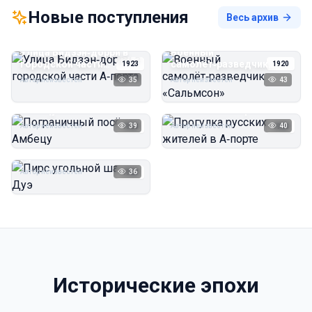
Новые поступления
Весь архив
Улица Бидзэн‑дорри в
Военный
городской части
самолёт‑разведчик
1923
1920
А‑порта
«Сальмсон»
Автор неизвестен
35
Автор неизвестен
43
Пограничный посёлок
Прогулка русских
Амбецу
жителей в А‑порте
Автор неизвестен
39
Автор неизвестен
40
1923
1923
Пирс угольной шахты
Дуэ
Автор неизвестен
36
1923
Исторические эпохи