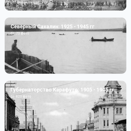
Северный Сахалин: 1925 - 1945 гг
73
фото
Губернаторство Карафуто: 1905 - 1945 гг
820
фото