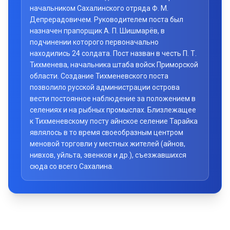
начальником Сахалинского отряда Ф. М.
Депрерадовичем. Руководителем поста был
назначен прапорщик А. П. Шишмарёв, в
подчинении которого первоначально
находились 24 солдата. Пост назван в честь П. Т.
Тихменева, начальника штаба войск Приморской
области. Создание Тихменевского поста
позволило русской администрации острова
вести постоянное наблюдение за положением в
селениях и на рыбных промыслах. Близлежащее
к Тихменевскому посту айнское селение Тарайка
являлось в то время своеобразным центром
меновой торговли у местных жителей (айнов,
нивхов, уйльта, эвенков и др.), съезжавшихся
сюда со всего Сахалина.