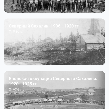
Северный Сахалин: 1906 - 1920 гг
5
фото
Японская оккупация Северного Сахалина:
1920 - 1925 гг
97
фото