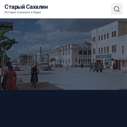
Старый Сахалин
История Сахалина и Курил