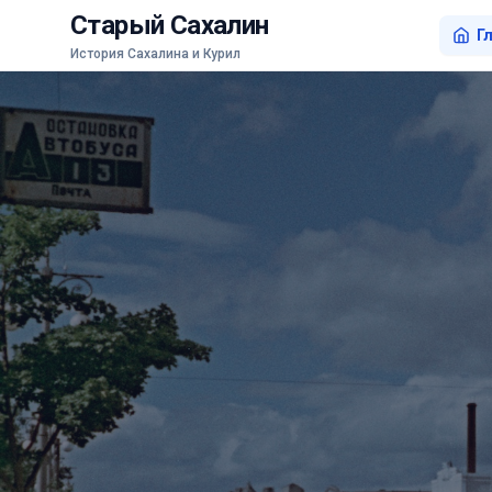
Старый Сахалин
Г
История Сахалина и Курил