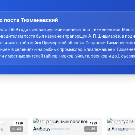
о поста Тихменевский
вгуста 1869 года основан русский военный пост Тихменевский. Мес
оводителем поста был назначен прапорщик А. П. Шишмарёв, в под
начальника штаба войск Приморской области. Создание Тихменевско
нием в селениях и на рыбных промыслах. Близлежащее к Тихменев
у местных жителей (айнов, нивхов, уйльта, эвенков и др.), съезж
Пограничный посёлок
Прогулка 
чик
Амбецу
в А‑порте
1920
1923
43
Автор неизвестен
39
Автор неизв