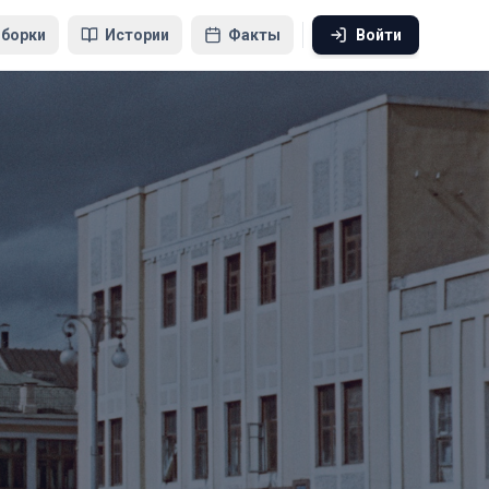
борки
Истории
Факты
Войти