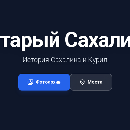
тарый Сахал
История Сахалина и Курил
Фотоархив
Места