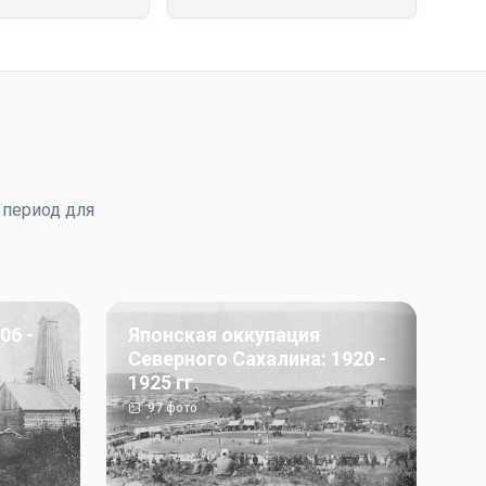
 период для
06 -
Японская оккупация
Северного Сахалина: 1920 -
1925 гг
97
фото