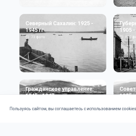
Северный Сахалин: 1925 -
Губер
1945 гг
1905 -
73
фото
820
ф
Гражданское управление:
Совет
1945 - 1947 гг
1985 г
22
фото
2121
ф
Пользуясь сайтом, вы соглашаетесь с использованием cookie