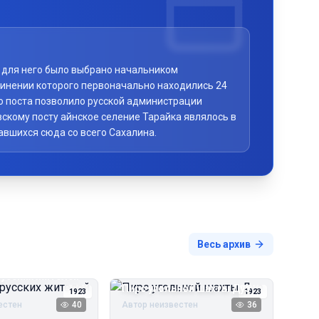
то для него было выбрано начальником
чинении которого первоначально находились 24
го поста позволило русской администрации
скому посту айнское селение Тарайка являлось в
авшихся сюда со всего Сахалина.
Весь архив
русских жителей
Пирс угольной шахты Дуэ
1923
1923
естен
40
Автор неизвестен
36