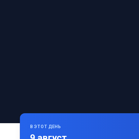
В ЭТОТ ДЕНЬ
9
август