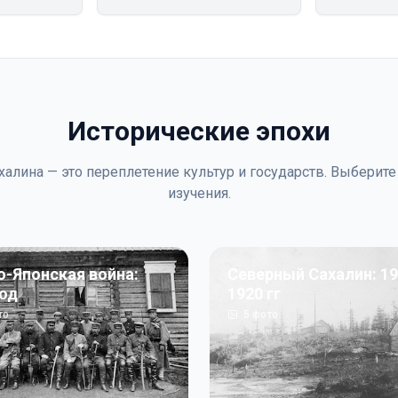
Исторические эпохи
халина — это переплетение культур и государств. Выберите
изучения.
о-Японская война:
Северный Сахалин: 19
год
1920 гг
то
5
фото