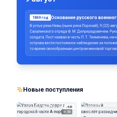
Основание русского военног
1869
год
В устье реки Невы (ныне река Поронай), 9 (22) а
Сахалинского отряда Ф. М. Депрерадовичем. Рук
солдата. Пост назван в честь П. Т. Тихменева, 
острова вести постоянное наблюдение за положе
то время своеобразным центром меновой торговли 
Новые поступления
Улица Бидзэн‑дорри в
Военный
городской части А‑порта
самолёт‑развед
1923
«Сальмсон»
Автор неизвестен
35
Автор неизвестен