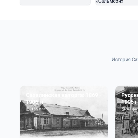
История Са
Сахалинская каторга: 1869 -
Русск
1906 гг
1905 
156
фото
43
фо