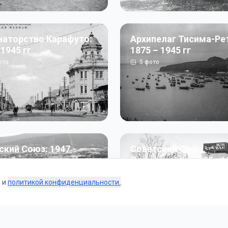
наторство Карафуто:
Архипелаг Тисима-Ре
 1945 гг
1875 – 1945 гг
ото
5
фото
ский Союз: 1947 -
Советский Союз.
г
Перестройка: 1985 - 1
ото
187
фото
s и
политикой конфиденциальности.
.