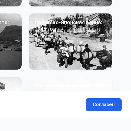
тто:
Советско-Японская война:
1945 год
50
фото
Сахалинская область: 1991
991 гг
- н.в.
13
фото
Согласен