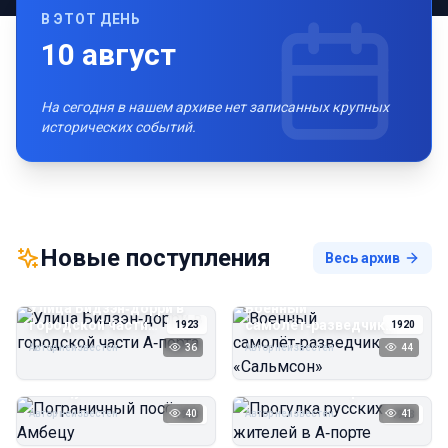
В ЭТОТ ДЕНЬ
10
август
На сегодня в нашем архиве нет записанных крупных
исторических событий.
Новые поступления
Весь архив
Улица Бидзэн‑дорри в
Военный
городской части
самолёт‑разведчик
1923
1920
А‑порта
«Сальмсон»
Автор неизвестен
36
Автор неизвестен
44
Пограничный посёлок
Прогулка русских
Амбецу
жителей в А‑порте
Автор неизвестен
40
Автор неизвестен
41
1923
1923
Пирс угольной шахты