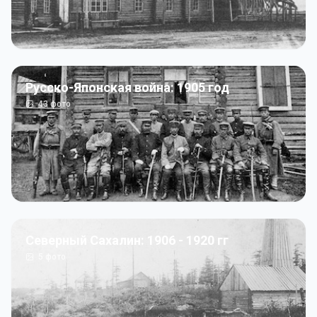
Русско-Японская война: 1905 год
43
фото
Северный Сахалин: 1906 - 1920 гг
5
фото