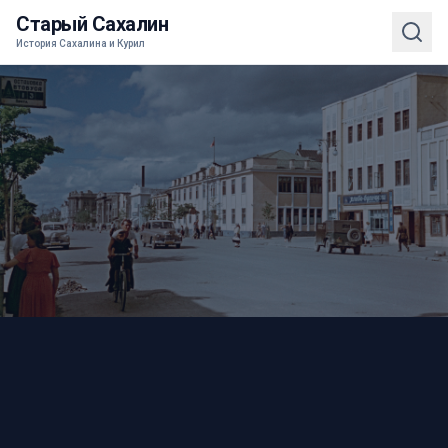
Старый Сахалин
История Сахалина и Курил