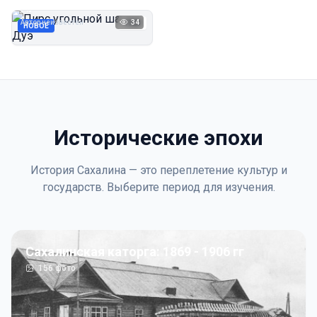
Дуэ
Автор неизвестен
34
1923
НОВОЕ
Исторические эпохи
История Сахалина — это переплетение культур и
государств. Выберите период для изучения.
Сахалинская каторга: 1869 - 1906 гг
156
фото