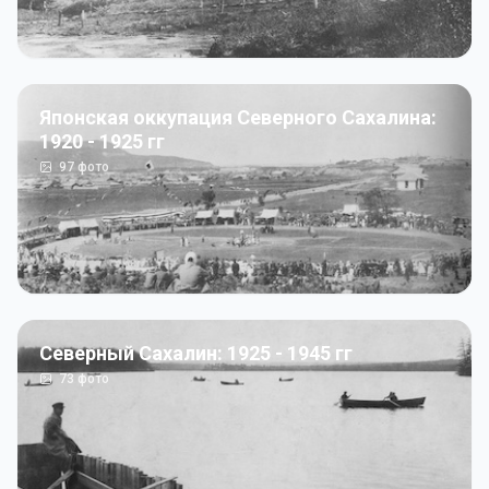
Японская оккупация Северного Сахалина:
1920 - 1925 гг
97
фото
Северный Сахалин: 1925 - 1945 гг
73
фото