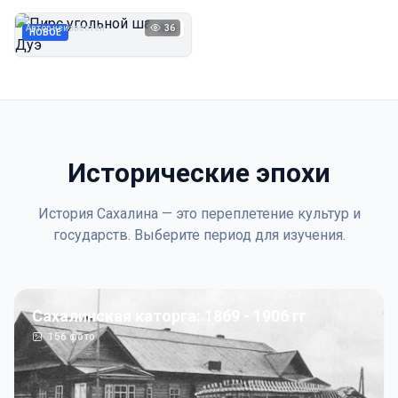
Дуэ
Автор неизвестен
36
1923
НОВОЕ
Исторические эпохи
История Сахалина — это переплетение культур и
государств. Выберите период для изучения.
Сахалинская каторга: 1869 - 1906 гг
156
фото