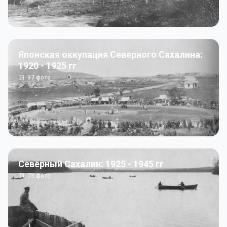
Японская оккупация Северного Сахалина:
1920 - 1925 гг
97
фото
Северный Сахалин: 1925 - 1945 гг
73
фото