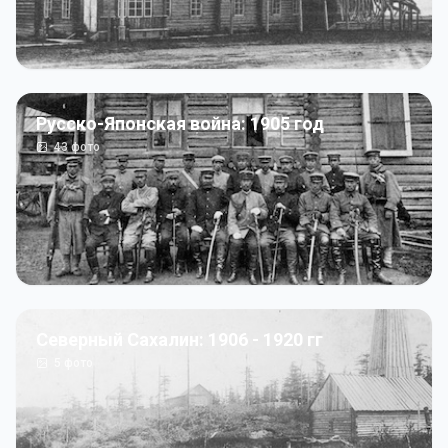
Русско-Японская война: 1905 год
43
фото
Северный Сахалин: 1906 - 1920 гг
5
фото