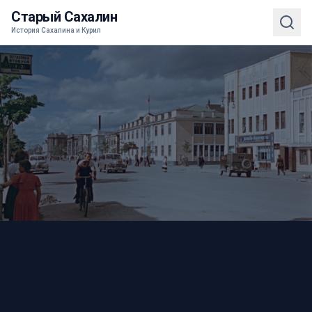
Старый Сахалин
История Сахалина и Курил