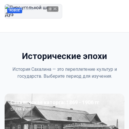
Дуэ
Автор неизвестен
35
1923
НОВОЕ
Исторические эпохи
История Сахалина — это переплетение культур и
государств. Выберите период для изучения.
Сахалинская каторга: 1869 - 1906 гг
156
фото