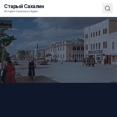
Старый Сахалин
История Сахалина и Курил