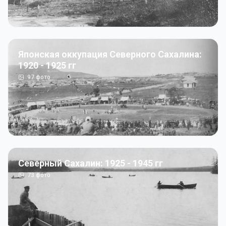
Японская оккупация Северного Сахалина:
1920 - 1925 гг
97
фото
Северный Сахалин: 1925 - 1945 гг
73
фото