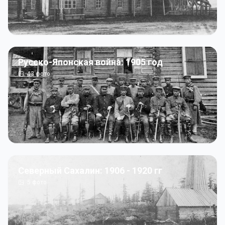
Русско-Японская война: 1905 год
43
фото
Северный Сахалин: 1906 - 1920 гг
5
фото