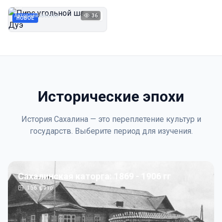
Дуэ
Автор неизвестен
36
1923
НОВОЕ
Исторические эпохи
История Сахалина — это переплетение культур и
государств. Выберите период для изучения.
Сахалинская каторга: 1869 - 1906 гг
156
фото