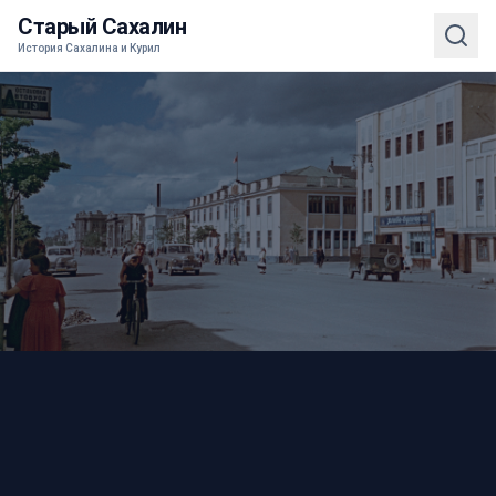
Старый Сахалин
История Сахалина и Курил