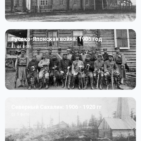
Русско-Японская война: 1905 год
43
фото
Северный Сахалин: 1906 - 1920 гг
5
фото