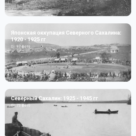
Японская оккупация Северного Сахалина:
1920 - 1925 гг
97
фото
Северный Сахалин: 1925 - 1945 гг
73
фото