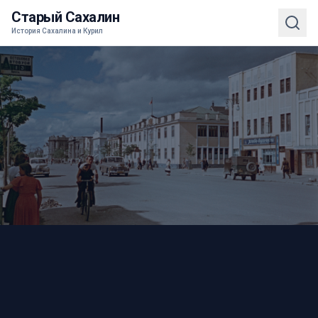
Старый Сахалин
История Сахалина и Курил