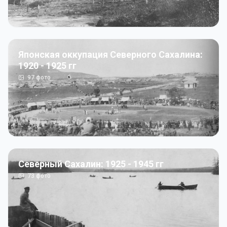
Японская оккупация Северного Сахалина:
1920 - 1925 гг
97
фото
Северный Сахалин: 1925 - 1945 гг
73
фото