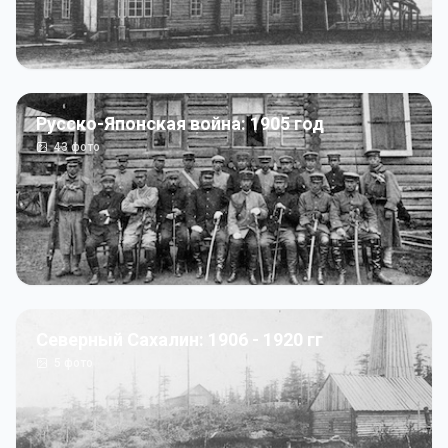
Русско-Японская война: 1905 год
43
фото
Северный Сахалин: 1906 - 1920 гг
5
фото