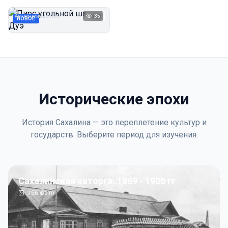
Дуэ
Автор неизвестен
35
1923
НОВОЕ
Исторические эпохи
История Сахалина — это переплетение культур и
государств. Выберите период для изучения.
Сахалинская каторга: 1869 - 1906 гг
156
фото