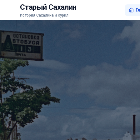
Старый Сахалин
Г
История Сахалина и Курил