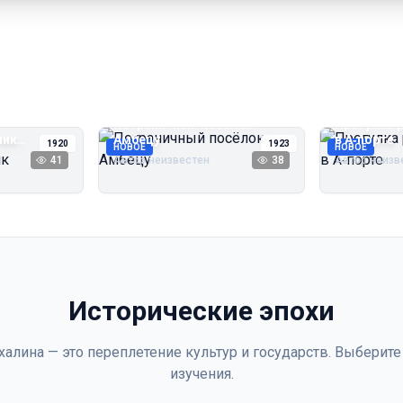
Пограничный посёлок
Прогулка 
чик
Амбецу
в А‑порте
1920
1923
НОВОЕ
НОВОЕ
41
Автор неизвестен
38
Автор неизв
Исторические эпохи
халина — это переплетение культур и государств. Выберите
изучения.