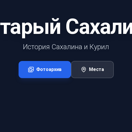
тарый Сахал
История Сахалина и Курил
Фотоархив
Места