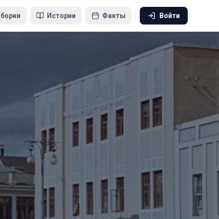
борки
Истории
Факты
Войти