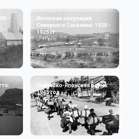
06 -
Японская оккупация
Северного Сахалина: 1920 -
1925 гг
97
фото
тто:
Советско-Японская война:
1945 год
50
фото