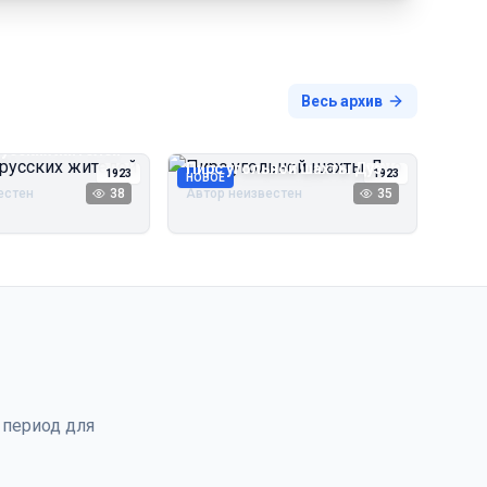
Весь архив
русских жителей
Пирс угольной шахты Дуэ
1923
1923
НОВОЕ
естен
38
Автор неизвестен
35
 период для