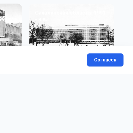
Сахалинская область: 1991
991 гг
- н.в.
13
фото
Согласен
вателей.