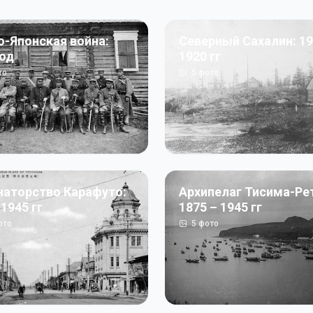
о-Японская война:
Северный Сахалин: 19
год
1920 гг
то
5
фото
наторство Карафуто:
Архипелаг Тисима-Ре
 1945 гг
1875 – 1945 гг
ото
5
фото