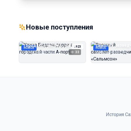
Новые поступления
Улица Бидзэн‑дорри в
Военный
городской части А‑порта
самолёт‑развед
1923
НОВОЕ
НОВОЕ
«Сальмсон»
Автор неизвестен
33
Автор неизвестен
История Са