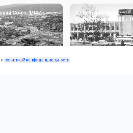
ский Союз: 1947 -
Советский Союз.
г
Перестройка: 1985 - 1
ото
187
фото
s и
политикой конфиденциальности.
.
Коллекции
 и тематические подборки от наших редакторов и пользо